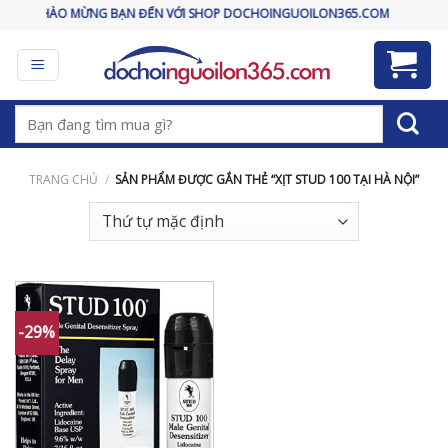
Skip
CHÀO MỪNG BẠN ĐẾN VỚI SHOP DOCHOINGUOILON365.COM
to
content
Tìm
kiếm:
TRANG CHỦ
/
SẢN PHẨM ĐƯỢC GẮN THẺ “XỊT STUD 100 TẠI HÀ NỘI”
-29%