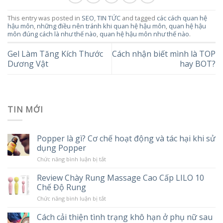
This entry was posted in
SEO
,
TIN TỨC
and tagged
các cách quan hệ
hậu môn
,
những điều nên tránh khi quan hệ hậu môn
,
quan hệ hậu
môn đúng cách là như thế nào
,
quan hệ hậu môn như thế nào
.
Gel Làm Tăng Kích Thước
Cách nhận biết mình là TOP
Dương Vật
hay BOT?
TIN MỚI
Popper là gì? Cơ chế hoạt động và tác hại khi sử
dụng Popper
ở
Chức năng bình luận bị tắt
Popper
là
Review Chày Rung Massage Cao Cấp LILO 10
gì?
Chế Độ Rung
Cơ
chế
ở
Chức năng bình luận bị tắt
hoạt
Review
động
Chày
và
Cách cải thiện tình trạng khô hạn ở phụ nữ sau
Rung
tác