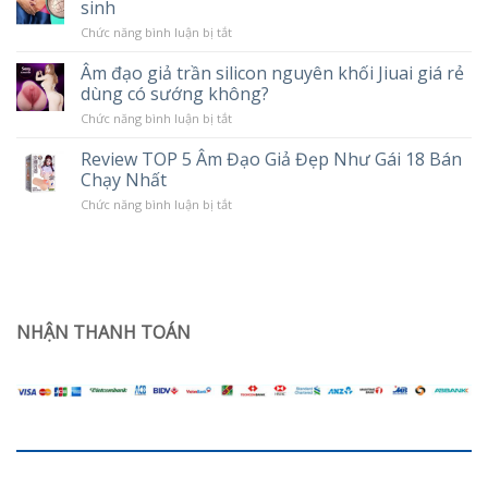
sinh
Massage
hại
Cao
khi
ở
Chức năng bình luận bị tắt
Cấp
sử
Cách
LILO
dụng
cải
10
Âm đạo giả trần silicon nguyên khối Jiuai giá rẻ
Popper
thiện
Chế
dùng có sướng không?
tình
Độ
trạng
Rung
ở
Chức năng bình luận bị tắt
khô
Âm
hạn
đạo
ở
Review TOP 5 Âm Đạo Giả Đẹp Như Gái 18 Bán
giả
phụ
Chạy Nhất
trần
nữ
silicon
sau
ở
Chức năng bình luận bị tắt
nguyên
sinh
Review
khối
TOP
Jiuai
5
giá
Âm
rẻ
Đạo
dùng
Giả
có
Đẹp
sướng
Như
NHẬN THANH TOÁN
không?
Gái
18
Bán
Chạy
Nhất