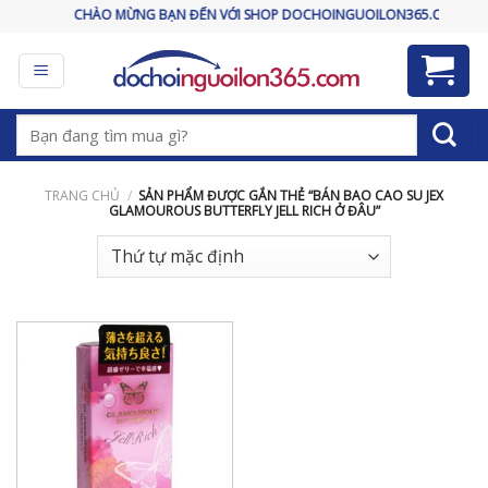
Skip
CHÀO MỪNG BẠN ĐẾN VỚI SHOP DOCHOINGUOILON365.COM
to
content
Tìm
kiếm:
TRANG CHỦ
/
SẢN PHẨM ĐƯỢC GẮN THẺ “BÁN BAO CAO SU JEX
GLAMOUROUS BUTTERFLY JELL RICH Ở ĐÂU”