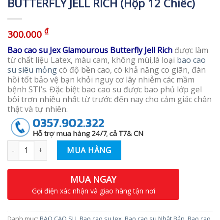
BUTTERFLY JELL RICH (Hộp 12 Chiếc)
₫
300.000
Bao cao su Jex Glamourous Butterfly Jell Rich
được làm
từ chất liệu Latex, màu cam, không mùi,là loại
bao cao
su siêu mỏng
có độ bền cao, có khả năng co giãn, đàn
hồi tốt bảo vệ bạn khỏi nguy cơ lây nhiễm các mầm
bệnh STI’s. Đặc biệt bao cao su được bao phủ lớp gel
bôi trơn nhiều nhất từ trước đến nay cho cảm giác chân
thật và tự nhiên.
Số lượng
MUA HÀNG
MUA NGAY
Gọi điện xác nhận và giao hàng tận nơi
Danh mục:
BAO CAO SU
,
Bao cao su Jex
,
Bao cao su Nhật Bản
,
Bao cao