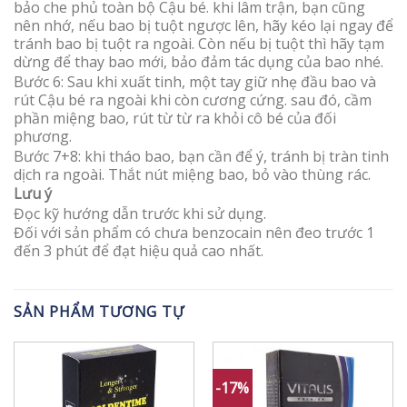
bảo che phủ toàn bộ Cậu bé. khi lâm trận, bạn cũng
nên nhớ, nếu bao bị tuột ngược lên, hãy kéo lại ngay để
tránh bao bị tuột ra ngoài. Còn nếu bị tuột thì hãy tạm
dừng để thay bao mới, bảo đảm tác dụng của bao nhé.
Bước 6: Sau khi xuất tinh, một tay giữ nhẹ đầu bao và
rút Cậu bé ra ngoài khi còn cương cứng. sau đó, cầm
phần miệng bao, rút từ từ ra khỏi cô bé của đối
phương.
Bước 7+8: khi tháo bao, bạn cần để ý, tránh bị tràn tinh
dịch ra ngoài. Thắt nút miệng bao, bỏ vào thùng rác.
Lưu ý
Đọc kỹ hướng dẫn trước khi sử dụng.
Đối với sản phẩm có chưa benzocain nên đeo trước 1
đến 3 phút để đạt hiệu quả cao nhất.
SẢN PHẨM TƯƠNG TỰ
-17%