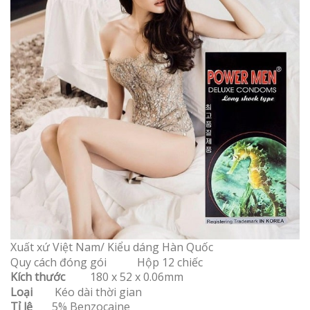
Xuất xứ Việt Nam/ Kiểu dáng Hàn Quốc
Quy cách đóng gói Hộp 12 chiếc
Kích thước
180 x 52 x 0.06mm
Loại
Kéo dài thời gian
Tỉ lệ
5% Benzocaine