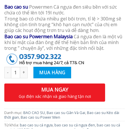
Bao cao su
Powermen Cá ngựa đen siêu bền với sức
chứa có thể lên tới 19l nước.
Trong bao có chứa nhiều gel bôi trơn, tỉ lệ > 300mg sẽ
không còn tình trạng “khô hạn cạn nước” của chị em
giúp các hoạt động trơn tru và dễ dàng hơn.
Bao cao su Powermen Malaysia
Cá ngựa đen là một vũ
khí bí mật của đàn ông để thể hiện bản lĩnh của mình
trong ” chuyện ấy”, với những đặc tính nổi bật.
Số lượng
MUA HÀNG
MUA NGAY
Gọi điện xác nhận và giao hàng tận nơi
Danh mục:
BAO CAO SU
,
Bao cao su Gân Và Gai
,
Bao cao su Kéo dài
thời gian
,
Bao cao su Power Men
Từ khóa:
bao cao su cá ngựa
,
bao cao su cá ngựa đen
,
bao cao su cá