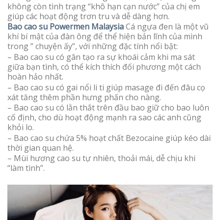
không còn tình trạng “khô hạn cạn nước” của chị em
giúp các hoạt động trơn tru và dễ dàng hơn.
Bao cao su Powermen Malaysia
Cá ngựa đen là một vũ
khí bí mật của đàn ông để thể hiện bản lĩnh của mình
trong ” chuyện ấy”, với những đặc tính nổi bật:
– Bao cao su có gân tạo ra sự khoái cảm khi ma sát
giữa bạn tình, có thể kích thích đối phương một cách
hoàn hảo nhất.
– Bao cao su có gai nổi li ti giúp masage đi đến đâu cọ
xát tăng thêm phần hưng phấn cho nàng.
– Bao cao su có lằn thắt trên đầu bao giữ cho bao luôn
cố định, cho dù hoạt động mạnh ra sao các anh cũng
khỏi lo.
– Bao cao su chứa 5% hoạt chất Bezocaine giúp kéo dài
thời gian quan hệ.
– Mùi hương cao su tự nhiên, thoải mái, dễ chịu khi
“làm tình”.