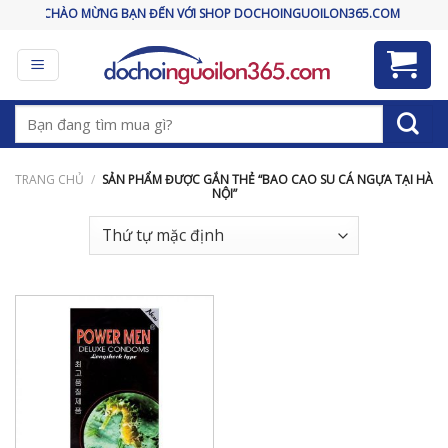
Skip
CHÀO MỪNG BẠN ĐẾN VỚI SHOP DOCHOINGUOILON365.COM
to
content
Tìm
kiếm:
TRANG CHỦ
/
SẢN PHẨM ĐƯỢC GẮN THẺ “BAO CAO SU CÁ NGỰA TẠI HÀ
NỘI”