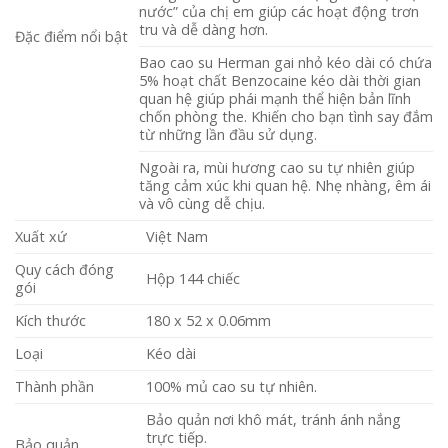
nước” của chị em giúp các hoạt động trơn
tru và dễ dàng hơn.
Đặc điểm nổi bật
Bao cao su Herman gai nhỏ kéo dài có chứa
5% hoạt chất Benzocaine kéo dài thời gian
quan hệ giúp phái mạnh thể hiện bản lĩnh
chốn phòng the. Khiến cho bạn tình say đắm
từ những lần đầu sử dụng.
Ngoài ra, mùi hương cao su tự nhiên giúp
tăng cảm xúc khi quan hệ. Nhẹ nhàng, êm ái
và vô cùng dễ chịu.
Xuất xứ
Việt Nam
Quy cách đóng
Hộp 144 chiếc
gói
Kích thước
180 x 52 x 0.06mm
Loại
Kéo dài
Thành phần
100% mủ cao su tự nhiên.
Bảo quản nơi khô mát, tránh ánh nắng
trực tiếp.
Bảo quản