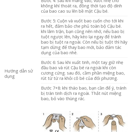
Bước 4: Sau khi mang vào, vuốt nhẹ cho
không khí thoát ra, đồng thời tạo độ dính
của bao cao su lên bề mặt Cậu bé.
Bước 5: Cuộn và vuốt bao cuốn cho tới khi
ra hết, đảm bảo che phủ toàn bộ Cậu bé.
khi lâm trận, bạn cũng nên nhớ, nếu bao bị
tuột ngược lên, hãy kéo lại ngay để tránh
bao bị tuột ra ngoài. Còn nếu bị tuột thì hãy
tạm dừng để thay bao mới, bảo đảm tác
dụng của bao nhé.
Bước 6: Sau khi xuất tinh, một tay giữ nhẹ
đầu bao và rút Cậu bé ra ngoài khi còn
Hướng dẫn sử
cương cứng. sau đó, cầm phần miệng bao,
dụng
rút từ từ ra khỏi cô bé của đối phương.
Bước 7+8: khi tháo bao, bạn cần để ý, tránh
bị tràn tinh dịch ra ngoài. Thắt nút miệng
bao, bỏ vào thùng rác.