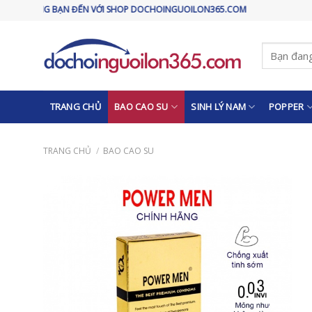
Skip
 ĐẾN VỚI SHOP DOCHOINGUOILON365.COM
to
content
Tìm
kiếm:
TRANG CHỦ
BAO CAO SU
SINH LÝ NAM
POPPER
TRANG CHỦ
/
BAO CAO SU