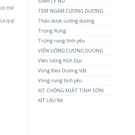
SINH LÝ NỮ
 có thể
TEM NGẬM CƯƠNG DƯƠNG
của quý
Thảo dược cường dương
Trứng Rung
Trứng rung tình yêu
VIÊN UỐNG CƯƠNG DUONG
Viên Uống Kích Dục
Vòng Đeo Dương Vật
Vòng rung tình yêu
XỊT CHỐNG XUẤT TINH SỚM
XỊT LÂU RA