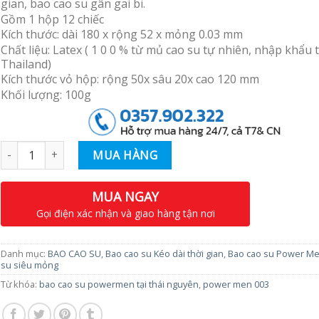
gian, bao cao su gân gai bi.
Gồm 1 hộp 12 chiếc
Kích thước: dài 180 x rộng 52 x mỏng 0.03 mm
Chất liệu: Latex ( 1 0 0 % từ mủ cao su tự nhiên, nhập khẩu 
Thailand)
Kích thước vỏ hộp: rộng 50x sâu 20x cao 120 mm
Khối lượng: 100g
Số lượng
MUA HÀNG
MUA NGAY
Gọi điện xác nhận và giao hàng tận nơi
Danh mục:
BAO CAO SU
,
Bao cao su Kéo dài thời gian
,
Bao cao su Power M
su siêu mỏng
Từ khóa:
bao cao su powermen tại thái nguyên
,
power men 003