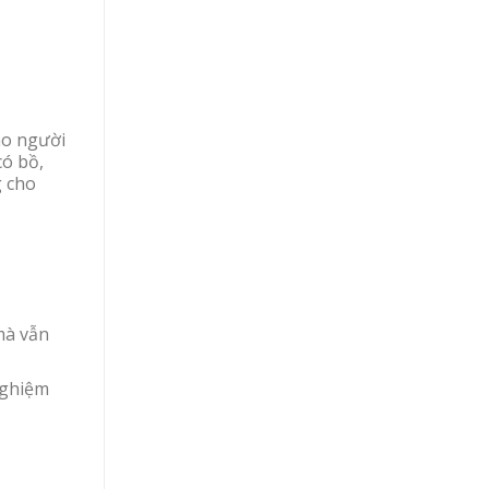
ho người
có bồ,
g cho
mà vẫn
nghiệm