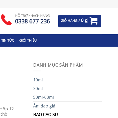
HỖ TRỢ KHÁCH HÀNG
0
₫
0338 677 236
GIỎ HÀNG /
TIN TỨC
GIỚI THIỆU
DANH MỤC SẢN PHẨM
10ml
30ml
50ml-60ml
Âm đạo giả
 Hộp 12
 thời
BAO CAO SU