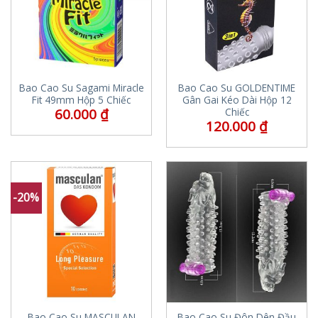
Bao Cao Su Sagami Miracle
Bao Cao Su GOLDENTIME
Fit 49mm Hộp 5 Chiếc
Gân Gai Kéo Dài Hộp 12
60.000
₫
Chiếc
120.000
₫
-20%
Bao Cao Su MASCULAN
Bao Cao Su Đôn Dên Đầu