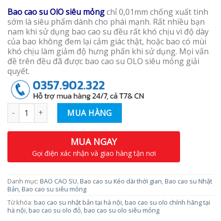
Bao cao su OlO siêu mỏng
chỉ 0,01mm chống xuất tinh
sớm là siêu phẩm dành cho phái mạnh. Rất nhiều bạn
nam khi sử dụng bao cao su đều rất khó chịu vì độ dày
của bao không đem lại cảm giác thật, hoặc bao có mùi
khó chịu làm giảm độ hưng phấn khi sử dụng. Mọi vấn
đề trên đều đã được bao cao su OLO siêu mỏng giải
quyết.
Số lượng
MUA HÀNG
MUA NGAY
Gọi điện xác nhận và giao hàng tận nơi
Danh mục:
BAO CAO SU
,
Bao cao su Kéo dài thời gian
,
Bao cao su Nhật
Bản
,
Bao cao su siêu mỏng
Từ khóa:
bao cao su nhật bản tại hà nội
,
bao cao su olo chính hãng tại
hà nội
,
bao cao su olo đỏ
,
bao cao su olo siêu mỏng