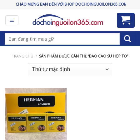
Skip
CHÀO MỪNG BẠN ĐẾN VỚI SHOP DOCHOINGUOILON365.COM
to
content
Tìm
kiếm:
TRANG CHỦ
/
SẢN PHẨM ĐƯỢC GẮN THẺ “BAO CAO SU HỘP TO”