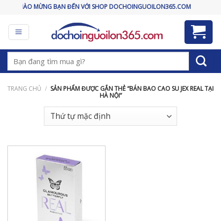
Skip
CHÀO MỪNG BẠN ĐẾN VỚI SHOP DOCHOINGUOILON365.COM
to
content
Tìm
kiếm:
TRANG CHỦ
/
SẢN PHẨM ĐƯỢC GẮN THẺ “BÁN BAO CAO SU JEX REAL TẠI
HÀ NỘI”