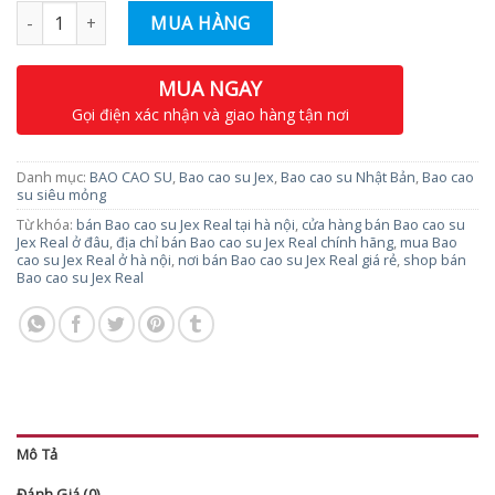
Số lượng
MUA HÀNG
MUA NGAY
Gọi điện xác nhận và giao hàng tận nơi
Danh mục:
BAO CAO SU
,
Bao cao su Jex
,
Bao cao su Nhật Bản
,
Bao cao
su siêu mỏng
Từ khóa:
bán Bao cao su Jex Real tại hà nội
,
cửa hàng bán Bao cao su
Jex Real ở đâu
,
địa chỉ bán Bao cao su Jex Real chính hãng
,
mua Bao
cao su Jex Real ở hà nội
,
nơi bán Bao cao su Jex Real giá rẻ
,
shop bán
Bao cao su Jex Real
Mô Tả
Đánh Giá (0)