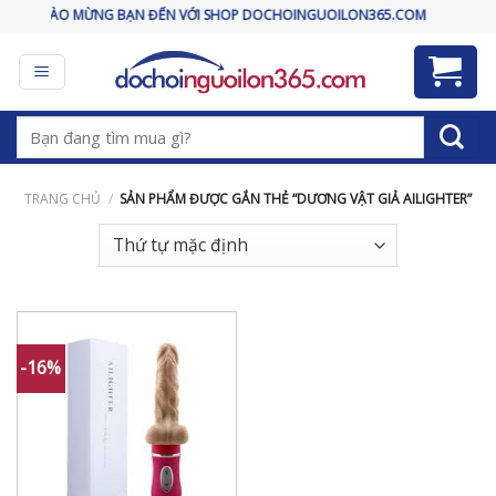
Skip
CHÀO MỪNG BẠN ĐẾN VỚI SHOP DOCHOINGUOILON365.COM
to
content
Tìm
kiếm:
TRANG CHỦ
/
SẢN PHẨM ĐƯỢC GẮN THẺ “DƯƠNG VẬT GIẢ AILIGHTER”
-16%