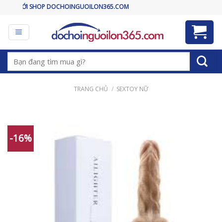
Skip
P DOCHOINGUOILON365.COM
to
content
Tìm
kiếm:
TRANG CHỦ
/
SEXTOY NỮ
-16%