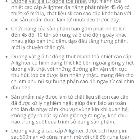
Dương vật giả tự động toả nhiệt
thụt mạnh toả
nhiệt cao cấp Ailighter đa năng phát nhiệt 45 độ có
thiết kế mới lạ, chất liệu silicon cao cấp khác hẳn với
các sản phẩm được làm từ nhựa dẽo trước đây.
Chức năng của sản phẩm bao gồm phát nhiệt lên
đến 45 độ, 10 tần số rung và 3 chế độ ngoáy khác
nhau giúp bạn thủ dâm, dạo đầu tăng hưng phấn,
mới lạ chuyện chăn gối.
Dương vật giả tự động thụt mạnh toả nhiệt cao cấp
Ailighter có hình dáng thiết kế bên ngoài giống y hệt
dương vật thật với những đường gân vặn vện cực
thu hút, lớp da được làm nhăn y thật… mang đến cho
chị em phụ nữ sự hưng phấn cao độ ngay từ cái nhìn
đầu tiên.
Sản phẩm này được làm từ chất liệu silicon cao cấp
đã được xử lý nghiêm ngặt giúp đảm bảo an toàn
cho làn da nhạy cảm khu vực vùng kín khi quan hệ,
không gây ra bất kỳ cảm giác ngứa ngáy, khó chịu
nào trong suốt quá trình sử dụng sản phẩm.
Dương vật giả cao cấp
Ailighter
được tích hợp pin
sạc 500mah vô cùng mạnh mẽ với chế độ rung toàn