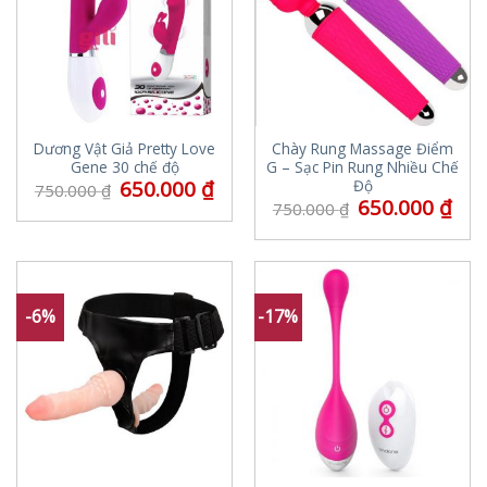
Dương Vật Giả Pretty Love
Chày Rung Massage Điểm
Gene 30 chế độ
G – Sạc Pin Rung Nhiều Chế
650.000
₫
Độ
750.000
₫
650.000
₫
750.000
₫
-6%
-17%