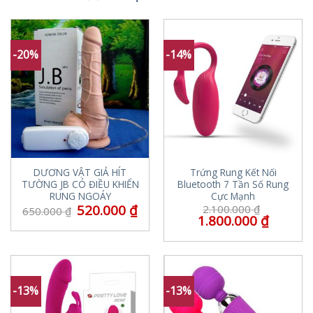
-20%
-14%
DƯƠNG VẬT GIẢ HÍT
Trứng Rung Kết Nối
TƯỜNG JB CÓ ĐIỀU KHIỂN
Bluetooth 7 Tần Số Rung
RUNG NGOÁY
Cực Mạnh
520.000
₫
2.100.000
₫
650.000
₫
1.800.000
₫
-13%
-13%