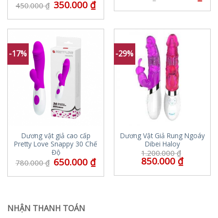
350.000
₫
450.000
₫
-17%
-29%
Dương vật giả cao cấp
Dương Vật Giả Rung Ngoáy
Pretty Love Snappy 30 Chế
Dibei Haloy
Độ
1.200.000
₫
850.000
₫
650.000
₫
780.000
₫
NHẬN THANH TOÁN