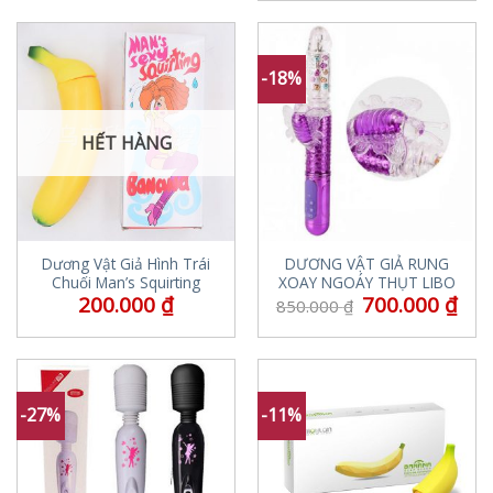
-18%
HẾT HÀNG
Dương Vật Giả Hình Trái
DƯƠNG VẬT GIẢ RUNG
Chuối Man’s Squirting
XOAY NGOÁY THỤT LIBO
200.000
₫
700.000
₫
850.000
₫
-27%
-11%