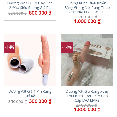
Dương Vật Giả Có Dây Đeo
Trứng Rung Điều Khiển
2 Đầu Siêu Sướng Giá Rẻ
Bằng Giọng Nói Rung Theo
800.000
₫
Nhạc NALONE SWEETIE
850.000
₫
1.200.000
₫
1.000.000
₫
-14%
-14%
Dương Vật Giả 1 Pin Rung
Dương Vật Giả Rung Xoay
Giá Rẻ
Thụt Kèm Lưỡi Liếm Cao
300.000
₫
Cấp EVO MARS
350.000
₫
2.100.000
₫
1.800.000
₫