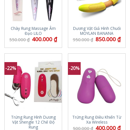
Chày Rung Massage Âm
Dương Vật Giả Hình Chuối
Đạo LILO
MOYLAN BANANA
400.000
₫
850.000
₫
550.000
₫
950.000
₫
-22%
-20%
Trứng Rung Hình Dương
Trứng Rung Điều Khiển Từ
Vật Shengle 12 Chế Độ
Xa Wireless
400.000
₫
Rung
500.000
₫