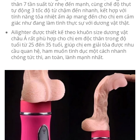
thân 7 tần suất từ nhẹ đến mạnh, cùng chế độ thụt
tự động 3 tốc độ từ chậm đến nhanh, kết hợp với
tính năng tỏa nhiệt ấm áp mang đến cho chị em cảm
giác như đang làm tình thực sự với dương vật thật.
Ailighter được thiết kế theo khuôn size dương vật
châu Á rất phù hợp cho chị em độc thân trong độ
tuổi từ 25 đến 35 tuổi, giúp chị em giải tỏa được nhu
cầu quan hệ, ham muốn tình dục một cách nhanh
chóng tức thì, an toàn, lành mạnh nhất.