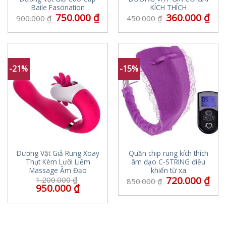
Baile Fascination
KÍCH THÍCH
750.000
₫
360.000
₫
900.000
₫
450.000
₫
-21%
-15%
Dương Vật Giả Rung Xoay
Quần chip rung kích thích
Thụt Kèm Lưỡi Liếm
âm đạo C-STRING điều
Massage Âm Đạo
khiển từ xa
720.000
₫
1.200.000
₫
850.000
₫
950.000
₫