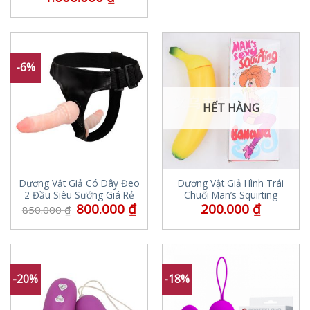
-6%
HẾT HÀNG
Dương Vật Giả Có Dây Đeo
Dương Vật Giả Hình Trái
2 Đầu Siêu Sướng Giá Rẻ
Chuối Man’s Squirting
800.000
₫
200.000
₫
850.000
₫
-20%
-18%