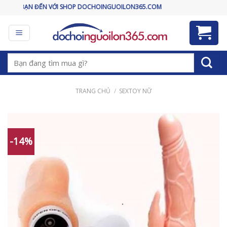
Skip
ẾN VỚI SHOP DOCHOINGUOILON365.COM
to
content
Tìm
kiếm:
TRANG CHỦ
/
SEXTOY NỮ
-14%