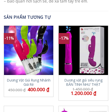
– Bảo quản nơi sạch sẽ, để xa tầm tay trẻ em.
SẢN PHẨM TƯƠNG TỰ
-11%
-17%
Dương Vật Giả Rung Nhánh
Dương vật giả siêu rung
Giá Rẻ
BẮN TINH NHƯ THẬT
400.000
₫
1.450.000
₫
450.000
₫
1.200.000
₫