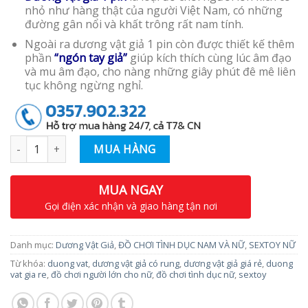
nhỏ như hàng thật của người Việt Nam, có những
đường gân nổi và khất trông rất nam tính.
Ngoài ra dương vật giả 1 pin còn được thiết kế thêm
phần
“ngón tay giả”
giúp kích thích cùng lúc âm đạo
và mu âm đạo, cho nàng những giây phút đê mê liên
tục không ngừng nghỉ.
Số lượng
MUA HÀNG
MUA NGAY
Gọi điện xác nhận và giao hàng tận nơi
Danh mục:
Dương Vật Giả
,
ĐỒ CHƠI TÌNH DỤC NAM VÀ NỮ
,
SEXTOY NỮ
Từ khóa:
duong vat
,
dương vật giả có rung
,
dương vật giả giá rẻ
,
duong
vat gia re
,
đồ chơi người lớn cho nữ
,
đồ chơi tình dục nữ
,
sextoy