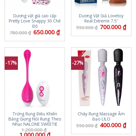
Dương vật giả cao cấp
Dương Vật Giả Lovetoy
Pretty Love Snappy 30 Chế
Real Extreme 7.5″
700.000
₫
Độ
950.000
₫
650.000
₫
780.000
₫
-17%
-27%
Trứng Rung Điều Khiển
Chày Rung Massage Âm
Bằng Giọng Nói Rung Theo
Đạo LILO
400.000
₫
Nhạc NALONE SWEETIE
550.000
₫
1.200.000
₫
1.000.000
₫