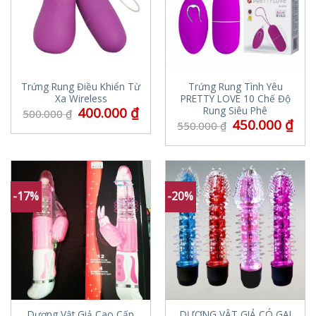
Trứng Rung Điều Khiển Từ
Trứng Rung Tình Yêu
Xa Wireless
PRETTY LOVE 10 Chế Độ
400.000
₫
Rung Siêu Phê
500.000
₫
450.000
₫
550.000
₫
-17%
-20%
Dương Vật Giả Cao Cấp
DƯƠNG VẬT GIẢ CÓ GAI