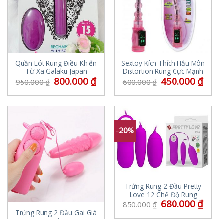
Quần Lót Rung Điều Khiển
Sextoy Kích Thích Hậu Môn
Từ Xa Galaku Japan
Distortion Rung Cực Mạnh
800.000
₫
450.000
₫
950.000
₫
600.000
₫
-20%
Trứng Rung 2 Đầu Pretty
Love 12 Chế Độ Rung
680.000
₫
850.000
₫
Trứng Rung 2 Đầu Gai Giá