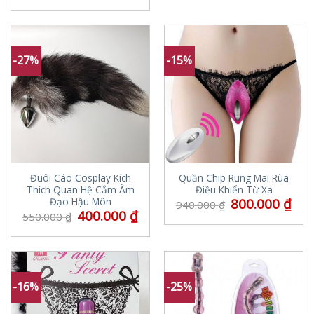
-27%
-15%
Đuôi Cáo Cosplay Kích
Quần Chip Rung Mai Rùa
Thích Quan Hệ Cắm Âm
Điều Khiển Từ Xa
800.000
₫
Đạo Hậu Môn
940.000
₫
400.000
₫
550.000
₫
-16%
-25%