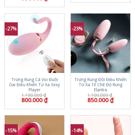
-27%
-23%
Trứng Rung Cá Voi Đuôi
Trứng Rung Đôi Điều Khiển
Gai Điều Khiển Từ Xa Sexy
Từ Xa 10 Chế Độ Rung
Player
Elantra
1.100.000
₫
1.100.000
₫
800.000
₫
850.000
₫
-15%
-14%