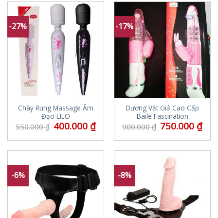
-27%
-17%
Chày Rung Massage Âm
Dương Vật Giả Cao Cấp
Đạo LILO
Baile Fascination
400.000
₫
750.000
₫
550.000
₫
900.000
₫
-6%
-8%