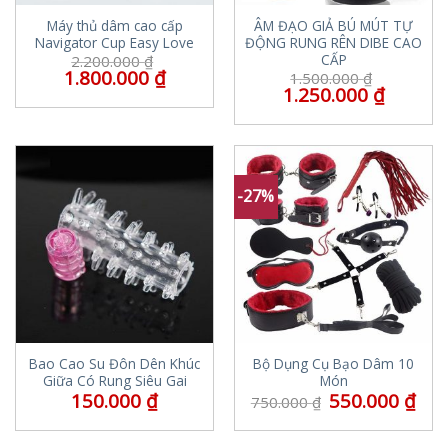
Máy thủ dâm cao cấp
ÂM ĐẠO GIẢ BÚ MÚT TỰ
Navigator Cup Easy Love
ĐỘNG RUNG RÊN DIBE CAO
CẤP
2.200.000
₫
1.800.000
₫
1.500.000
₫
1.250.000
₫
-27%
Bao Cao Su Đôn Dên Khúc
Bộ Dụng Cụ Bạo Dâm 10
Giữa Có Rung Siêu Gai
Món
150.000
₫
550.000
₫
750.000
₫