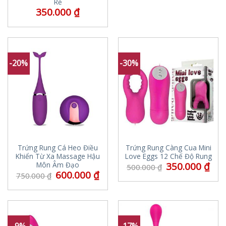
Rẻ
350.000
₫
-20%
-30%
Trứng Rung Cá Heo Điều
Trứng Rung Càng Cua Mini
Khiển Từ Xa Massage Hậu
Love Eggs 12 Chế Độ Rung
350.000
₫
Môn Âm Đạo
500.000
₫
600.000
₫
750.000
₫
-9%
-17%