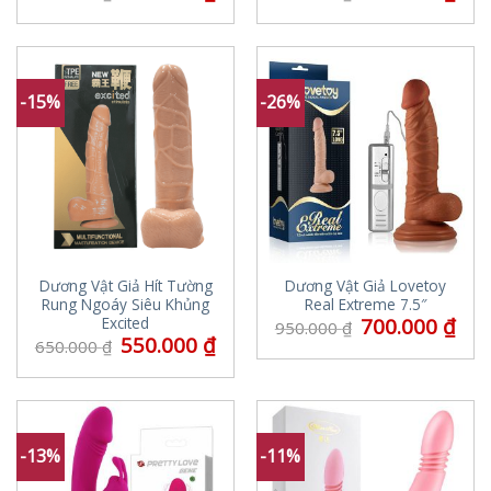
-15%
-26%
Dương Vật Giả Hít Tường
Dương Vật Giả Lovetoy
Rung Ngoáy Siêu Khủng
Real Extreme 7.5″
700.000
₫
Excited
950.000
₫
550.000
₫
650.000
₫
-13%
-11%