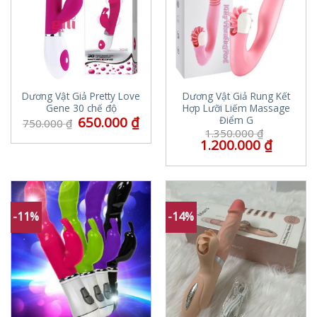
Dương Vật Giả Pretty Love
Dương Vật Giả Rung Kết
Gene 30 chế độ
Hợp Lưỡi Liếm Massage
650.000
₫
Điểm G
750.000
₫
1.350.000
₫
1.200.000
₫
-11%
-14%