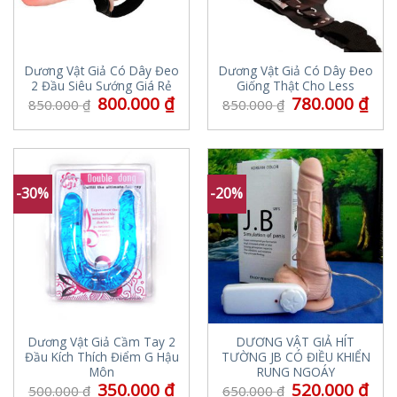
Dương Vật Giả Có Dây Đeo
Dương Vật Giả Có Dây Đeo
2 Đầu Siêu Sướng Giá Rẻ
Giống Thật Cho Less
800.000
₫
780.000
₫
850.000
₫
850.000
₫
-30%
-20%
Dương Vật Giả Cầm Tay 2
DƯƠNG VẬT GIẢ HÍT
Đầu Kích Thích Điểm G Hậu
TƯỜNG JB CÓ ĐIỀU KHIỂN
Môn
RUNG NGOÁY
350.000
₫
520.000
₫
500.000
₫
650.000
₫