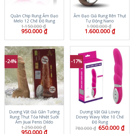
Quần Chip Rung Âm Đạo
Âm Đạo Giả Rung Rên Thụt
Melo 12 Chế Độ Rung
Tự Động Nano
1.150.000
₫
1.900.000
₫
950.000
₫
1.600.000
₫
-24%
-17%
Dương Vật Giả Gắn Tường
Dương Vật Giả Lovey
Rung Thụt Tỏa Nhiệt Sưởi
Dovey Wavy Vibe 10 Chế
Ấm Jiuai Penis Dildo
Độ Rung
650.000
₫
1.250.000
₫
780.000
₫
950.000
₫