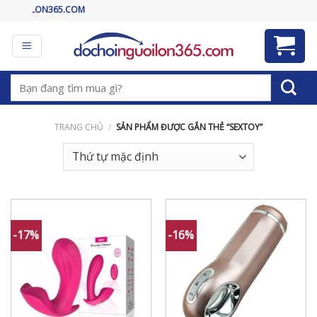
Skip
CHÀO MỪN
to
content
Tìm
kiếm:
TRANG CHỦ
/
SẢN PHẨM ĐƯỢC GẮN THẺ “SEXTOY”
-17%
-16%