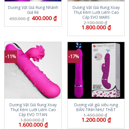
Dương Vật Giả Rung Nhánh
Dương Vật Giả Rung Xoay
Giá Rẻ
Thụt Kèm Lưỡi Liếm Cao
400.000
₫
Cấp EVO MARS
450.000
₫
2.100.000
₫
1.800.000
₫
-11%
-17%
Dương Vật Giả Rung Xoay
Dương vật giả siêu rung
Thụt Kèm Lưỡi Liếm Cao
BẮN TINH NHƯ THẬT
Cấp EVO TITAN
1.450.000
₫
1.200.000
₫
1.800.000
₫
1.600.000
₫