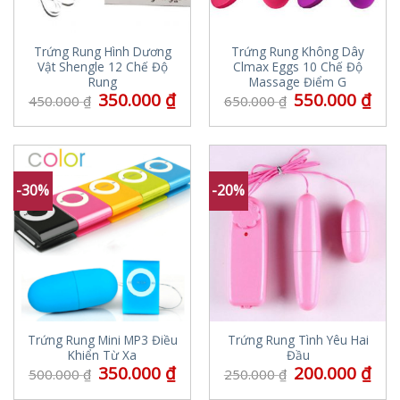
Trứng Rung Hình Dương
Trứng Rung Không Dây
Vật Shengle 12 Chế Độ
Clmax Eggs 10 Chế Độ
Rung
Massage Điểm G
350.000
₫
550.000
₫
450.000
₫
650.000
₫
-30%
-20%
Trứng Rung Mini MP3 Điều
Trứng Rung Tình Yêu Hai
Khiển Từ Xa
Đầu
350.000
₫
200.000
₫
500.000
₫
250.000
₫