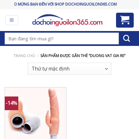
Skip
CHÀO MỪNG BẠN ĐẾN VỚI SHOP DOCHOINGUOILON365.COM
to
content
Tìm
kiếm:
TRANG CHỦ
/
SẢN PHẨM ĐƯỢC GẮN THẺ “DUONG VAT GIA RE”
-14%