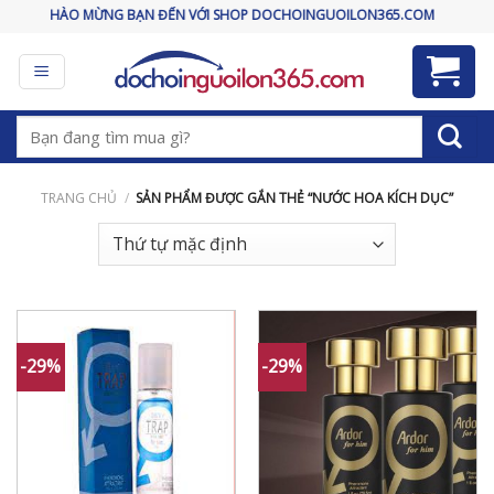
Skip
CHÀO MỪNG BẠN ĐẾN VỚI SHOP DOCHOINGUOILON365.COM
to
content
Tìm
kiếm:
TRANG CHỦ
/
SẢN PHẨM ĐƯỢC GẮN THẺ “NƯỚC HOA KÍCH DỤC”
-29%
-29%