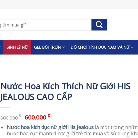
SINH LÝ NỮ
GEL BÔI TRƠN
ĐỒ CHƠI TÌNH DỤC NAM VÀ NỮ
Nước Hoa Kích Thích Nữ Giới HIS
JEALOUS CAO CẤP
₫
₫
600.000
800.000
Nước hoa kích dục nữ giới His Jealous
là một trong nhữ
nước hoa cực mạnh được giới trẻ tìm mua và sử dụng kh