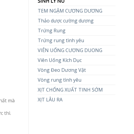
SINH LÝ NỮ
TEM NGẬM CƯƠNG DƯƠNG
Thảo dược cường dương
Trứng Rung
Trứng rung tình yêu
VIÊN UỐNG CƯƠNG DUONG
Viên Uống Kích Dục
Vòng Đeo Dương Vật
Vòng rung tình yêu
XỊT CHỐNG XUẤT TINH SỚM
XỊT LÂU RA
nhất mà
 thì.