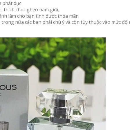
n phát dục
, thích chọc ghẹo nam giới.
 tình làm cho bạn tình được thỏa mãn
n trong nữa các bạn phải chú ý và còn tùy thuộc vào mức độ