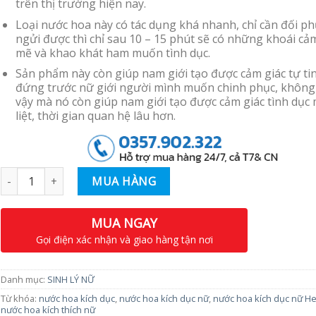
trên thị trường hiện nay.
Loại nước hoa này có tác dụng khá nhanh, chỉ cần đối p
ngửi được thì chỉ sau 10 – 15 phút sẽ có những khoái c
mẽ và khao khát ham muốn tình dục.
Sản phẩm này còn giúp nam giới tạo được cảm giác tự tin
đứng trước nữ giới người mình muốn chinh phục, khôn
vậy mà nó còn giúp nam giới tạo được cảm giác tình dục
liệt, thời gian quan hệ lâu hơn.
Số lượng
MUA HÀNG
MUA NGAY
Gọi điện xác nhận và giao hàng tận nơi
Danh mục:
SINH LÝ NỮ
Từ khóa:
nước hoa kích dục
,
nước hoa kích dục nữ
,
nước hoa kích dục nữ He
nước hoa kích thích nữ