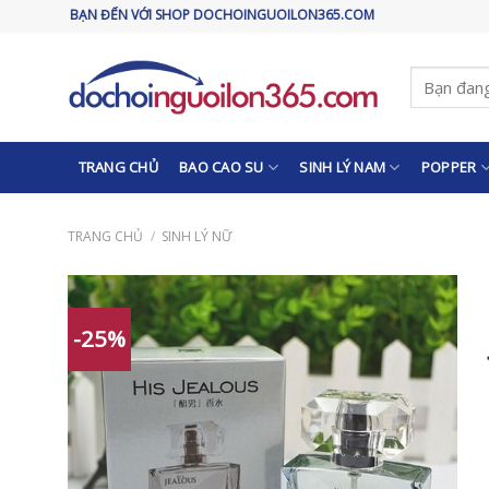
Skip
ĐẾN VỚI SHOP DOCHOINGUOILON365.COM
to
content
Tìm
kiếm:
TRANG CHỦ
BAO CAO SU
SINH LÝ NAM
POPPER
TRANG CHỦ
/
SINH LÝ NỮ
-25%