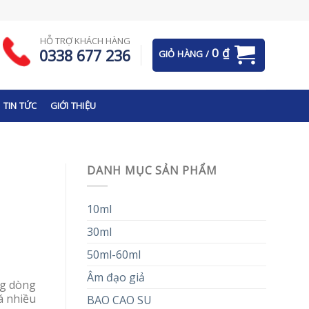
HỖ TRỢ KHÁCH HÀNG
0
₫
0338 677 236
GIỎ HÀNG /
TIN TỨC
GIỚI THIỆU
DANH MỤC SẢN PHẨM
10ml
30ml
50ml-60ml
Âm đạo giả
ng dòng
á nhiều
BAO CAO SU