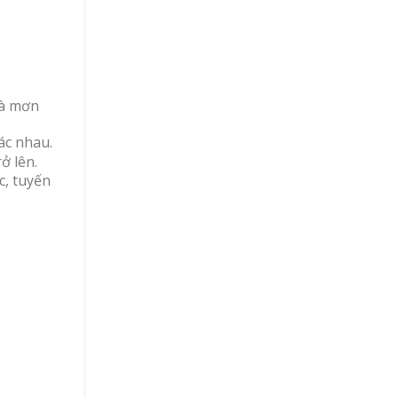
và mơn
ác nhau.
ở lên.
c, tuyến