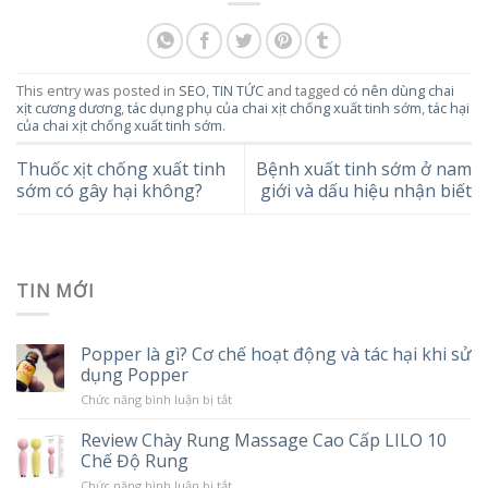
This entry was posted in
SEO
,
TIN TỨC
and tagged
có nên dùng chai
xịt cương dương
,
tác dụng phụ của chai xịt chống xuất tinh sớm
,
tác hại
của chai xịt chống xuất tinh sớm
.
Thuốc xịt chống xuất tinh
Bệnh xuất tinh sớm ở nam
sớm có gây hại không?
giới và dấu hiệu nhận biết
TIN MỚI
Popper là gì? Cơ chế hoạt động và tác hại khi sử
dụng Popper
ở
Chức năng bình luận bị tắt
Popper
là
Review Chày Rung Massage Cao Cấp LILO 10
gì?
Chế Độ Rung
Cơ
chế
ở
Chức năng bình luận bị tắt