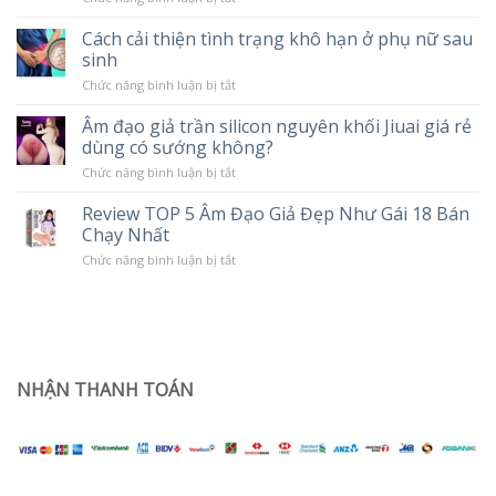
hoạt
Review
động
Chày
và
Cách cải thiện tình trạng khô hạn ở phụ nữ sau
Rung
tác
sinh
Massage
hại
Cao
khi
ở
Chức năng bình luận bị tắt
Cấp
sử
Cách
LILO
dụng
cải
10
Âm đạo giả trần silicon nguyên khối Jiuai giá rẻ
Popper
thiện
Chế
dùng có sướng không?
tình
Độ
trạng
Rung
ở
Chức năng bình luận bị tắt
khô
Âm
hạn
đạo
ở
Review TOP 5 Âm Đạo Giả Đẹp Như Gái 18 Bán
giả
phụ
Chạy Nhất
trần
nữ
silicon
sau
ở
Chức năng bình luận bị tắt
nguyên
sinh
Review
khối
TOP
Jiuai
5
giá
Âm
rẻ
Đạo
dùng
Giả
có
Đẹp
sướng
Như
NHẬN THANH TOÁN
không?
Gái
18
Bán
Chạy
Nhất