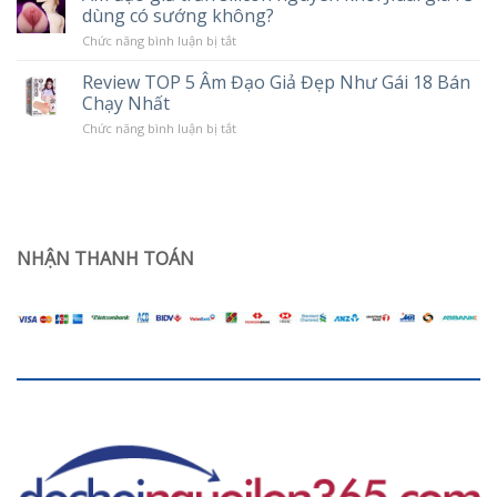
Chế
dùng có sướng không?
tình
Độ
trạng
Rung
ở
Chức năng bình luận bị tắt
khô
Âm
hạn
đạo
ở
Review TOP 5 Âm Đạo Giả Đẹp Như Gái 18 Bán
giả
phụ
Chạy Nhất
trần
nữ
silicon
sau
ở
Chức năng bình luận bị tắt
nguyên
sinh
Review
khối
TOP
Jiuai
5
giá
Âm
rẻ
Đạo
dùng
Giả
có
Đẹp
sướng
Như
NHẬN THANH TOÁN
không?
Gái
18
Bán
Chạy
Nhất