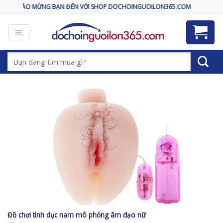
Skip
CHÀO MỪNG BẠN ĐẾN VỚI SHOP DOCHOINGUOILON365.COM
to
content
Tìm
kiếm:
Đồ chơi tình dục nam mô phỏng âm đạo nữ