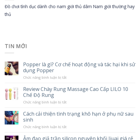
Đồ chơi tình dục dành cho nam giới thủ dâm Nam giới thường hay
thủ
TIN MỚI
Popper là gì? Cơ chế hoạt động và tác hại khi sử
dụng Popper
ở
Chức năng bình luận bị tắt
Popper
là
Review Chày Rung Massage Cao Cấp LILO 10
gì?
Chế Độ Rung
Cơ
chế
ở
Chức năng bình luận bị tắt
hoạt
Review
động
Chày
và
Cách cải thiện tình trạng khô hạn ở phụ nữ sau
Rung
tác
sinh
Massage
hại
Cao
khi
ở
Chức năng bình luận bị tắt
Cấp
sử
Cách
LILO
dụng
cải
10
Âm đạo giả trần silicon nguyên khối Jiuai giá rẻ
Popper
thiện