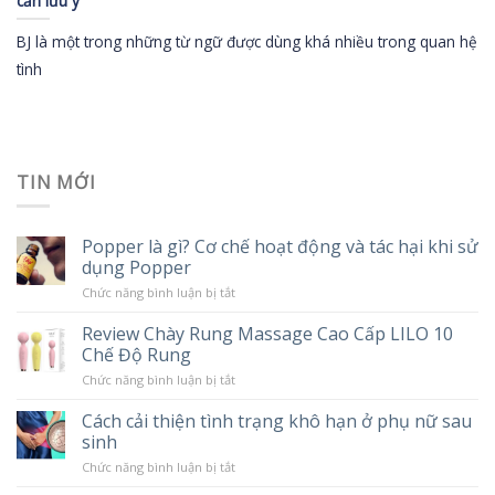
cần lưu ý
BJ là một trong những từ ngữ được dùng khá nhiều trong quan hệ
tình
TIN MỚI
Popper là gì? Cơ chế hoạt động và tác hại khi sử
dụng Popper
ở
Chức năng bình luận bị tắt
Popper
là
Review Chày Rung Massage Cao Cấp LILO 10
gì?
Chế Độ Rung
Cơ
chế
ở
Chức năng bình luận bị tắt
hoạt
Review
động
Chày
và
Cách cải thiện tình trạng khô hạn ở phụ nữ sau
Rung
tác
sinh
Massage
hại
Cao
khi
ở
Chức năng bình luận bị tắt
Cấp
sử
Cách
LILO
dụng