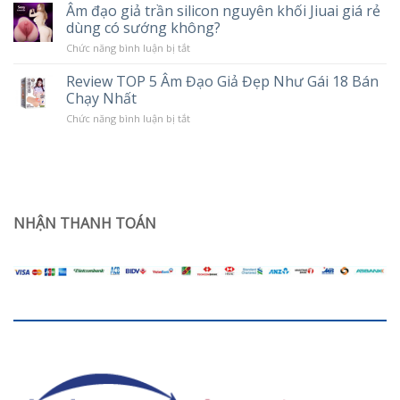
cải
10
Âm đạo giả trần silicon nguyên khối Jiuai giá rẻ
Popper
thiện
Chế
dùng có sướng không?
tình
Độ
trạng
Rung
ở
Chức năng bình luận bị tắt
khô
Âm
hạn
đạo
ở
Review TOP 5 Âm Đạo Giả Đẹp Như Gái 18 Bán
giả
phụ
Chạy Nhất
trần
nữ
silicon
sau
ở
Chức năng bình luận bị tắt
nguyên
sinh
Review
khối
TOP
Jiuai
5
giá
Âm
rẻ
Đạo
dùng
Giả
có
Đẹp
sướng
Như
NHẬN THANH TOÁN
không?
Gái
18
Bán
Chạy
Nhất