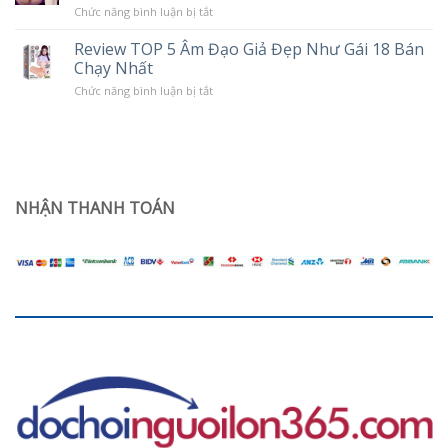
trạng
Rung
ở
Chức năng bình luận bị tắt
khô
Âm
hạn
đạo
ở
Review TOP 5 Âm Đạo Giả Đẹp Như Gái 18 Bán
giả
phụ
Chạy Nhất
trần
nữ
silicon
sau
ở
Chức năng bình luận bị tắt
nguyên
sinh
Review
khối
TOP
Jiuai
5
giá
Âm
rẻ
Đạo
dùng
Giả
có
Đẹp
sướng
Như
NHẬN THANH TOÁN
không?
Gái
18
Bán
Chạy
Nhất