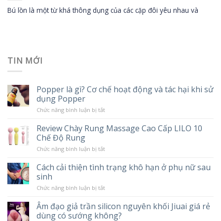
Bú lồn là một từ khá thông dụng của các cặp đôi yêu nhau và
TIN MỚI
Popper là gì? Cơ chế hoạt động và tác hại khi sử
dụng Popper
ở
Chức năng bình luận bị tắt
Popper
là
Review Chày Rung Massage Cao Cấp LILO 10
gì?
Chế Độ Rung
Cơ
chế
ở
Chức năng bình luận bị tắt
hoạt
Review
động
Chày
và
Cách cải thiện tình trạng khô hạn ở phụ nữ sau
Rung
tác
sinh
Massage
hại
Cao
khi
ở
Chức năng bình luận bị tắt
Cấp
sử
Cách
LILO
dụng
cải
10
Âm đạo giả trần silicon nguyên khối Jiuai giá rẻ
Popper
thiện
Chế
dùng có sướng không?
tình
Độ