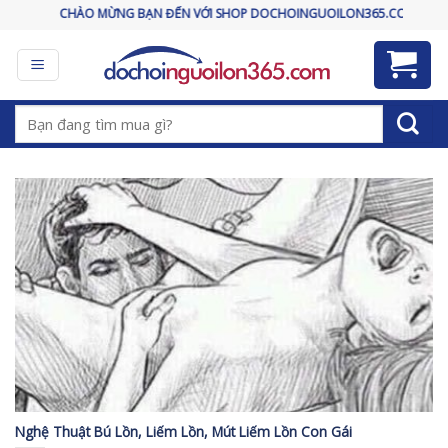
Skip
CHÀO MỪNG BẠN ĐẾN VỚI SHOP DOCHOINGUOILON365.COM
to
content
Tìm
kiếm:
Nghệ Thuật Bú Lồn, Liếm Lồn, Mút Liếm Lồn Con Gái