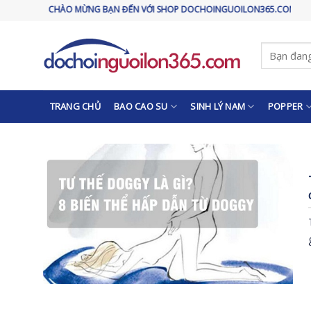
Skip
CHÀO MỪNG BẠN ĐẾN VỚI SHOP DOCHOINGUOILON365.COM
to
content
Tìm
kiếm:
TRANG CHỦ
BAO CAO SU
SINH LÝ NAM
POPPER