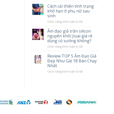
tác
Chày
Cách cải thiện tình trạng
hại
Rung
khô hạn ở phụ nữ sau
khi
Massage
sử
Cao
sinh
dụng
Cấp
Popper
LILO
ở
Chức năng bình luận bị tắt
10
Cách
Chế
cải
Âm đạo giả trần silicon
Độ
thiện
nguyên khối Jiuai giá rẻ
Rung
tình
trạng
dùng có sướng không?
khô
hạn
ở
Chức năng bình luận bị tắt
ở
Âm
phụ
đạo
Review TOP 5 Âm Đạo Giả
nữ
giả
Đẹp Như Gái 18 Bán Chạy
sau
trần
sinh
silicon
Nhất
nguyên
khối
ở
Chức năng bình luận bị tắt
Jiuai
Review
giá
TOP
rẻ
5
dùng
Âm
có
Đạo
sướng
Giả
không?
Đẹp
Như
Gái
18
Bán
Chạy