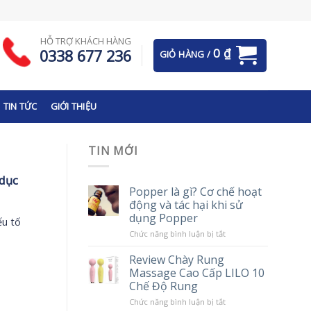
HỖ TRỢ KHÁCH HÀNG
0
₫
0338 677 236
GIỎ HÀNG /
TIN TỨC
GIỚI THIỆU
TIN MỚI
 dục
Popper là gì? Cơ chế hoạt
động và tác hại khi sử
dụng Popper
ếu tố
ở
Chức năng bình luận bị tắt
Popper
là
Review Chày Rung
gì?
Massage Cao Cấp LILO 10
Cơ
chế
Chế Độ Rung
hoạt
động
ở
Chức năng bình luận bị tắt
và
Review