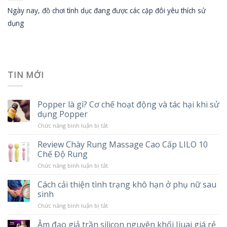
Ngày nay, đồ chơi tình dục đang được các cặp đôi yêu thích sử
dụng
TIN MỚI
Popper là gì? Cơ chế hoạt động và tác hại khi sử
dụng Popper
ở
Chức năng bình luận bị tắt
Popper
là
Review Chày Rung Massage Cao Cấp LILO 10
gì?
Chế Độ Rung
Cơ
chế
ở
Chức năng bình luận bị tắt
hoạt
Review
động
Chày
và
Cách cải thiện tình trạng khô hạn ở phụ nữ sau
Rung
tác
sinh
Massage
hại
Cao
khi
ở
Chức năng bình luận bị tắt
Cấp
sử
Cách
LILO
dụng
cải
10
Âm đạo giả trần silicon nguyên khối Jiuai giá rẻ
Popper
thiện