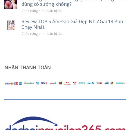
Chế
dùng có sướng không?
tình
Độ
trạng
Rung
ở
Chức năng bình luận bị tắt
khô
Âm
hạn
đạo
ở
Review TOP 5 Âm Đạo Giả Đẹp Như Gái 18 Bán
giả
phụ
Chạy Nhất
trần
nữ
silicon
sau
ở
Chức năng bình luận bị tắt
nguyên
sinh
Review
khối
TOP
Jiuai
5
giá
Âm
rẻ
Đạo
dùng
Giả
có
Đẹp
sướng
Như
NHẬN THANH TOÁN
không?
Gái
18
Bán
Chạy
Nhất