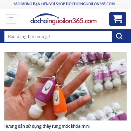
Skip
CHÀO MỪNG BẠN ĐẾN VỚI SHOP DOCHOINGUOILON365.COM
to
content
Tìm
kiếm:
Hướng dẫn sử dụng chày rung móc khóa mini