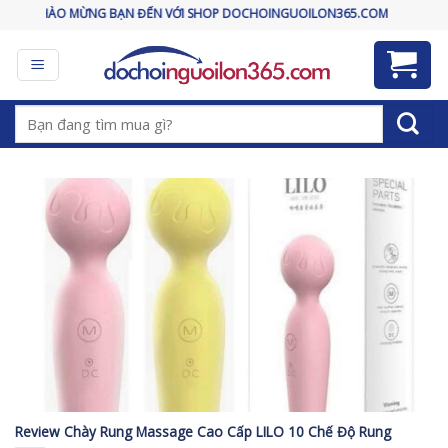
Skip
CHÀO MỪNG BẠN ĐẾN VỚI SHOP DOCHOINGUOILON365.COM
to
content
Tìm
kiếm:
Review Chày Rung Massage Cao Cấp LILO 10 Chế Độ Rung