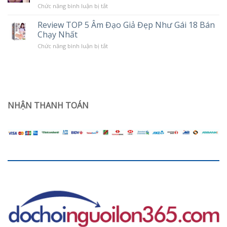
trạng
Rung
ở
Chức năng bình luận bị tắt
khô
Âm
hạn
đạo
ở
Review TOP 5 Âm Đạo Giả Đẹp Như Gái 18 Bán
giả
phụ
Chạy Nhất
trần
nữ
silicon
sau
ở
Chức năng bình luận bị tắt
nguyên
sinh
Review
khối
TOP
Jiuai
5
giá
Âm
rẻ
Đạo
dùng
Giả
có
Đẹp
sướng
Như
NHẬN THANH TOÁN
không?
Gái
18
Bán
Chạy
Nhất