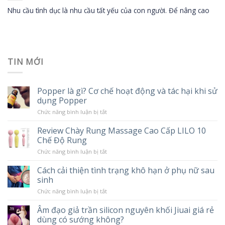
Nhu cầu tình dục là nhu cầu tất yếu của con người. Để nâng cao
TIN MỚI
Popper là gì? Cơ chế hoạt động và tác hại khi sử
dụng Popper
ở
Chức năng bình luận bị tắt
Popper
là
Review Chày Rung Massage Cao Cấp LILO 10
gì?
Chế Độ Rung
Cơ
chế
ở
Chức năng bình luận bị tắt
hoạt
Review
động
Chày
và
Cách cải thiện tình trạng khô hạn ở phụ nữ sau
Rung
tác
sinh
Massage
hại
Cao
khi
ở
Chức năng bình luận bị tắt
Cấp
sử
Cách
LILO
dụng
cải
10
Âm đạo giả trần silicon nguyên khối Jiuai giá rẻ
Popper
thiện
Chế
dùng có sướng không?
tình
Độ