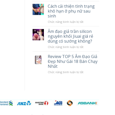
tác
Chày
Cách cải thiện tình trạng
hại
Rung
khô hạn ở phụ nữ sau
khi
Massage
sử
Cao
sinh
dụng
Cấp
Popper
LILO
ở
Chức năng bình luận bị tắt
10
Cách
Chế
cải
Âm đạo giả trần silicon
Độ
thiện
nguyên khối Jiuai giá rẻ
Rung
tình
trạng
dùng có sướng không?
khô
hạn
ở
Chức năng bình luận bị tắt
ở
Âm
phụ
đạo
Review TOP 5 Âm Đạo Giả
nữ
giả
Đẹp Như Gái 18 Bán Chạy
sau
trần
sinh
silicon
Nhất
nguyên
khối
ở
Chức năng bình luận bị tắt
Jiuai
Review
giá
TOP
rẻ
5
dùng
Âm
có
Đạo
sướng
Giả
không?
Đẹp
Như
Gái
18
Bán
Chạy