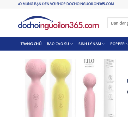
Skip
CHÀO MỪNG BẠN ĐẾN VỚI SHOP DOCHOINGUOILON365.COM
to
content
Tìm
kiếm:
TRANG CHỦ
BAO CAO SU
SINH LÝ NAM
POPPER