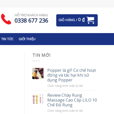
HỖ TRỢ KHÁCH HÀNG
0
₫
0338 677 236
GIỎ HÀNG /
TIN TỨC
GIỚI THIỆU
TIN MỚI
Popper là gì? Cơ chế hoạt
động và tác hại khi sử
dụng Popper
ở
Chức năng bình luận bị tắt
Popper
là
Review Chày Rung
gì?
Massage Cao Cấp LILO 10
Cơ
chế
Chế Độ Rung
hoạt
động
ở
Chức năng bình luận bị tắt
và
Review