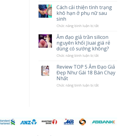
tác
Chày
Cách cải thiện tình trạng
hại
Rung
khô hạn ở phụ nữ sau
khi
Massage
sử
Cao
sinh
dụng
Cấp
Popper
LILO
ở
Chức năng bình luận bị tắt
10
Cách
Chế
cải
Âm đạo giả trần silicon
Độ
thiện
nguyên khối Jiuai giá rẻ
Rung
tình
trạng
dùng có sướng không?
khô
hạn
ở
Chức năng bình luận bị tắt
ở
Âm
phụ
đạo
Review TOP 5 Âm Đạo Giả
nữ
giả
Đẹp Như Gái 18 Bán Chạy
sau
trần
sinh
silicon
Nhất
nguyên
khối
ở
Chức năng bình luận bị tắt
Jiuai
Review
giá
TOP
rẻ
5
dùng
Âm
có
Đạo
sướng
Giả
không?
Đẹp
Như
Gái
18
Bán
Chạy