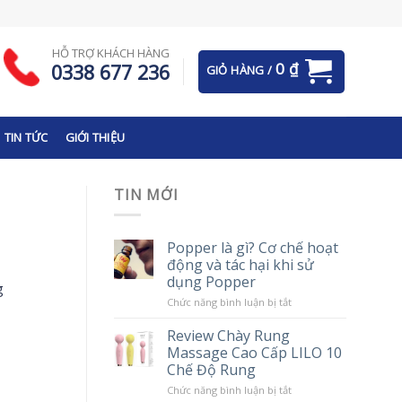
HỖ TRỢ KHÁCH HÀNG
0
₫
0338 677 236
GIỎ HÀNG /
TIN TỨC
GIỚI THIỆU
TIN MỚI
Popper là gì? Cơ chế hoạt
động và tác hại khi sử
dụng Popper
g
ở
Chức năng bình luận bị tắt
Popper
là
Review Chày Rung
gì?
Massage Cao Cấp LILO 10
Cơ
chế
Chế Độ Rung
hoạt
động
ở
Chức năng bình luận bị tắt
và
Review