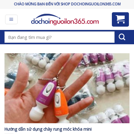
Skip
CHÀO MỪNG BẠN ĐẾN VỚI SHOP DOCHOINGUOILON365.COM
to
content
Tìm
kiếm:
Hướng dẫn sử dụng chày rung móc khóa mini