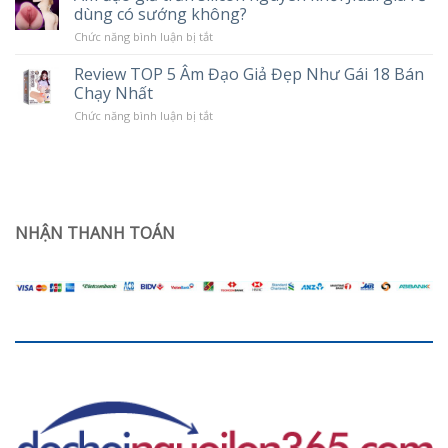
Chế
dùng có sướng không?
tình
Độ
trạng
Rung
ở
Chức năng bình luận bị tắt
khô
Âm
hạn
đạo
ở
Review TOP 5 Âm Đạo Giả Đẹp Như Gái 18 Bán
giả
phụ
Chạy Nhất
trần
nữ
silicon
sau
ở
Chức năng bình luận bị tắt
nguyên
sinh
Review
khối
TOP
Jiuai
5
giá
Âm
rẻ
Đạo
dùng
Giả
có
Đẹp
sướng
Như
NHẬN THANH TOÁN
không?
Gái
18
Bán
Chạy
Nhất