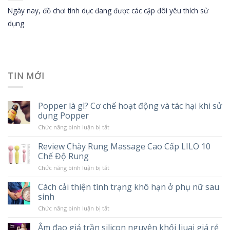
Ngày nay, đồ chơi tình dục đang được các cặp đôi yêu thích sử
dụng
TIN MỚI
Popper là gì? Cơ chế hoạt động và tác hại khi sử
dụng Popper
ở
Chức năng bình luận bị tắt
Popper
là
Review Chày Rung Massage Cao Cấp LILO 10
gì?
Chế Độ Rung
Cơ
chế
ở
Chức năng bình luận bị tắt
hoạt
Review
động
Chày
và
Cách cải thiện tình trạng khô hạn ở phụ nữ sau
Rung
tác
sinh
Massage
hại
Cao
khi
ở
Chức năng bình luận bị tắt
Cấp
sử
Cách
LILO
dụng
cải
10
Âm đạo giả trần silicon nguyên khối Jiuai giá rẻ
Popper
thiện