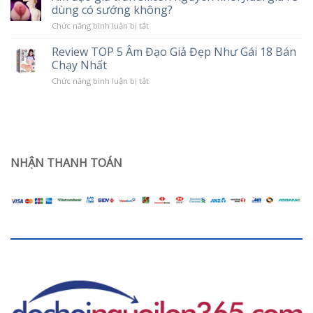
Chế
dùng có sướng không?
tình
Độ
trạng
Rung
ở
Chức năng bình luận bị tắt
khô
Âm
hạn
đạo
ở
Review TOP 5 Âm Đạo Giả Đẹp Như Gái 18 Bán
giả
phụ
Chạy Nhất
trần
nữ
silicon
sau
ở
Chức năng bình luận bị tắt
nguyên
sinh
Review
khối
TOP
Jiuai
5
giá
Âm
rẻ
Đạo
dùng
Giả
có
Đẹp
sướng
Như
NHẬN THANH TOÁN
không?
Gái
18
Bán
Chạy
Nhất