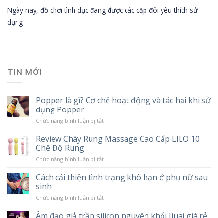
Ngày nay, đồ chơi tình dục đang được các cặp đôi yêu thích sử
dụng
TIN MỚI
Popper là gì? Cơ chế hoạt động và tác hại khi sử
dụng Popper
ở
Chức năng bình luận bị tắt
Popper
là
Review Chày Rung Massage Cao Cấp LILO 10
gì?
Chế Độ Rung
Cơ
chế
ở
Chức năng bình luận bị tắt
hoạt
Review
động
Chày
và
Cách cải thiện tình trạng khô hạn ở phụ nữ sau
Rung
tác
sinh
Massage
hại
Cao
khi
ở
Chức năng bình luận bị tắt
Cấp
sử
Cách
LILO
dụng
cải
10
Âm đạo giả trần silicon nguyên khối Jiuai giá rẻ
Popper
thiện