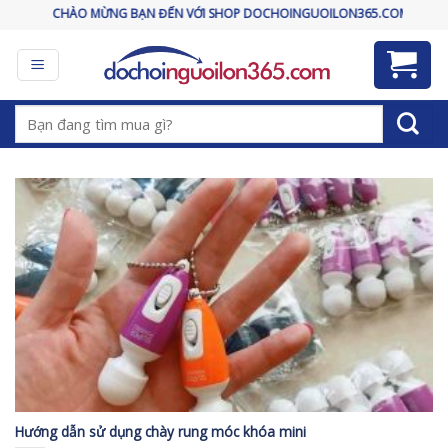
Skip
CHÀO MỪNG BẠN ĐẾN VỚI SHOP DOCHOINGUOILON365.COM
to
content
Tìm
kiếm:
Hướng dẫn sử dụng chày rung móc khóa mini