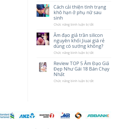
tác
Chày
Cách cải thiện tình trạng
hại
Rung
khô hạn ở phụ nữ sau
khi
Massage
sử
Cao
sinh
dụng
Cấp
Popper
LILO
ở
Chức năng bình luận bị tắt
10
Cách
Chế
cải
Âm đạo giả trần silicon
Độ
thiện
nguyên khối Jiuai giá rẻ
Rung
tình
trạng
dùng có sướng không?
khô
hạn
ở
Chức năng bình luận bị tắt
ở
Âm
phụ
đạo
Review TOP 5 Âm Đạo Giả
nữ
giả
Đẹp Như Gái 18 Bán Chạy
sau
trần
sinh
silicon
Nhất
nguyên
khối
ở
Chức năng bình luận bị tắt
Jiuai
Review
giá
TOP
rẻ
5
dùng
Âm
có
Đạo
sướng
Giả
không?
Đẹp
Như
Gái
18
Bán
Chạy