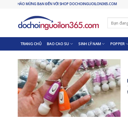
Skip
CHÀO MỪNG BẠN ĐẾN VỚI SHOP DOCHOINGUOILON365.COM
to
content
Tìm
kiếm:
TRANG CHỦ
BAO CAO SU
SINH LÝ NAM
POPPER