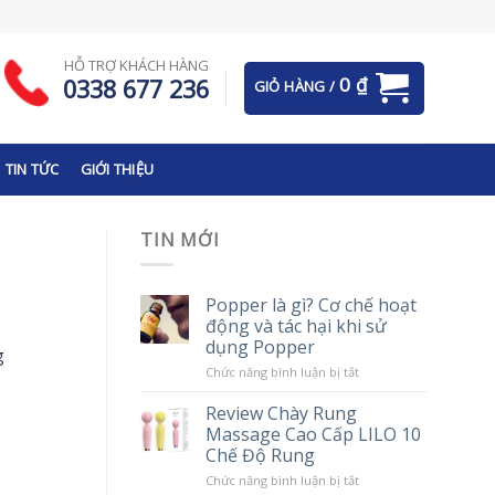
HỖ TRỢ KHÁCH HÀNG
0
₫
0338 677 236
GIỎ HÀNG /
TIN TỨC
GIỚI THIỆU
TIN MỚI
Popper là gì? Cơ chế hoạt
động và tác hại khi sử
dụng Popper
g
ở
Chức năng bình luận bị tắt
Popper
là
Review Chày Rung
gì?
Massage Cao Cấp LILO 10
Cơ
chế
Chế Độ Rung
hoạt
động
ở
Chức năng bình luận bị tắt
và
Review