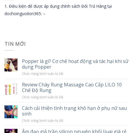
1. Điều kiện để được áp dụng chính sách Đổi Trả Hàng tại
dochoinguoilon365: –
TIN MỚI
Popper là gì? Cơ chế hoạt động và tác hại khi sử
dụng Popper
ở
Chức năng bình luận bị tắt
Popper
là
Review Chày Rung Massage Cao Cấp LILO 10
gì?
Chế Độ Rung
Cơ
chế
ở
Chức năng bình luận bị tắt
hoạt
Review
động
Chày
và
Cách cải thiện tình trạng khô hạn ở phụ nữ sau
Rung
tác
sinh
Massage
hại
Cao
khi
ở
Chức năng bình luận bị tắt
Cấp
sử
Cách
LILO
dụng
cải
10
Âm đạo giả trần silicon nguyên khối Jiuai giá rẻ
Popper
thiện