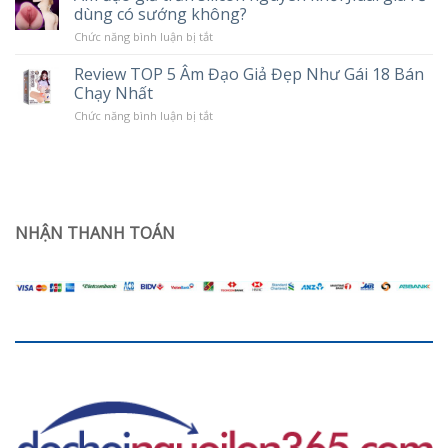
Chế
dùng có sướng không?
tình
Độ
trạng
Rung
ở
Chức năng bình luận bị tắt
khô
Âm
hạn
đạo
ở
Review TOP 5 Âm Đạo Giả Đẹp Như Gái 18 Bán
giả
phụ
Chạy Nhất
trần
nữ
silicon
sau
ở
Chức năng bình luận bị tắt
nguyên
sinh
Review
khối
TOP
Jiuai
5
giá
Âm
rẻ
Đạo
dùng
Giả
có
Đẹp
sướng
Như
NHẬN THANH TOÁN
không?
Gái
18
Bán
Chạy
Nhất