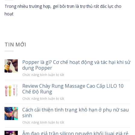
Trong nhiều trường hợp, gel bôi trơn là trợ thủ rất đắc lực cho
hoạt
TIN MỚI
Popper là gì? Cơ chế hoạt động và tác hại khi sử
dụng Popper
ở
Chức năng bình luận bị tắt
Popper
là
Review Chày Rung Massage Cao Cấp LILO 10
gì?
Chế Độ Rung
Cơ
chế
ở
Chức năng bình luận bị tắt
hoạt
Review
động
Chày
và
Cách cải thiện tình trạng khô hạn ở phụ nữ sau
Rung
tác
sinh
Massage
hại
Cao
khi
ở
Chức năng bình luận bị tắt
Cấp
sử
Cách
LILO
dụng
cải
10
Âm đạo giả trần silicon nguyên khối Jiuai giá rẻ
Popper
thiện