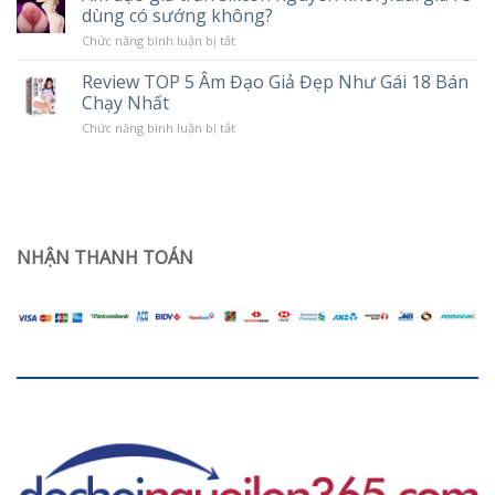
Chế
dùng có sướng không?
tình
Độ
trạng
Rung
ở
Chức năng bình luận bị tắt
khô
Âm
hạn
đạo
ở
Review TOP 5 Âm Đạo Giả Đẹp Như Gái 18 Bán
giả
phụ
Chạy Nhất
trần
nữ
silicon
sau
ở
Chức năng bình luận bị tắt
nguyên
sinh
Review
khối
TOP
Jiuai
5
giá
Âm
rẻ
Đạo
dùng
Giả
có
Đẹp
sướng
Như
NHẬN THANH TOÁN
không?
Gái
18
Bán
Chạy
Nhất