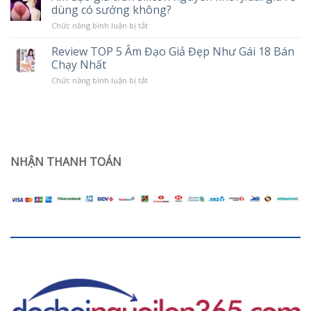
Chế
dùng có sướng không?
tình
Độ
trạng
Rung
ở
Chức năng bình luận bị tắt
khô
Âm
hạn
đạo
ở
Review TOP 5 Âm Đạo Giả Đẹp Như Gái 18 Bán
giả
phụ
Chạy Nhất
trần
nữ
silicon
sau
ở
Chức năng bình luận bị tắt
nguyên
sinh
Review
khối
TOP
Jiuai
5
giá
Âm
rẻ
Đạo
dùng
Giả
có
Đẹp
sướng
Như
NHẬN THANH TOÁN
không?
Gái
18
Bán
Chạy
Nhất