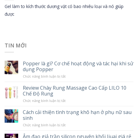
Gel làm to kích thước dương vật có bao nhiêu loại và nó giúp
được
TIN MỚI
Popper là gì? Cơ chế hoạt động và tác hại khi sử
dụng Popper
ở
Chức năng bình luận bị tắt
Popper
là
Review Chày Rung Massage Cao Cấp LILO 10
gì?
Chế Độ Rung
Cơ
chế
ở
Chức năng bình luận bị tắt
hoạt
Review
động
Chày
và
Cách cải thiện tình trạng khô hạn ở phụ nữ sau
Rung
tác
sinh
Massage
hại
Cao
khi
ở
Chức năng bình luận bị tắt
Cấp
sử
Cách
LILO
dụng
cải
10
Âm đạo giả trần silicon nguyên khối Jiuai giá rẻ
Popper
thiện