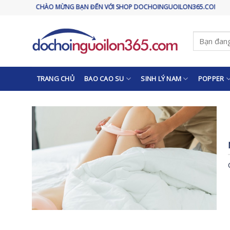
Skip
CHÀO MỪNG BẠN ĐẾN VỚI SHOP DOCHOINGUOILON365.COM
to
content
Tìm
kiếm:
TRANG CHỦ
BAO CAO SU
SINH LÝ NAM
POPPER