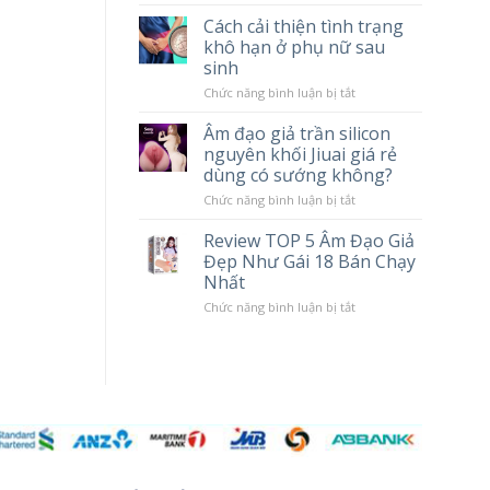
tác
Chày
Cách cải thiện tình trạng
hại
Rung
khô hạn ở phụ nữ sau
khi
Massage
sử
Cao
sinh
dụng
Cấp
Popper
LILO
ở
Chức năng bình luận bị tắt
10
Cách
Chế
cải
Âm đạo giả trần silicon
Độ
thiện
nguyên khối Jiuai giá rẻ
Rung
tình
trạng
dùng có sướng không?
khô
hạn
ở
Chức năng bình luận bị tắt
ở
Âm
phụ
đạo
Review TOP 5 Âm Đạo Giả
nữ
giả
Đẹp Như Gái 18 Bán Chạy
sau
trần
sinh
silicon
Nhất
nguyên
khối
ở
Chức năng bình luận bị tắt
Jiuai
Review
giá
TOP
rẻ
5
dùng
Âm
có
Đạo
sướng
Giả
không?
Đẹp
Như
Gái
18
Bán
Chạy