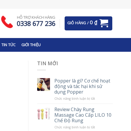
HỖ TRỢ KHÁCH HÀNG
0
₫
0338 677 236
GIỎ HÀNG /
TIN TỨC
GIỚI THIỆU
TIN MỚI
Popper là gì? Cơ chế hoạt
động và tác hại khi sử
dụng Popper
ở
Chức năng bình luận bị tắt
Popper
là
Review Chày Rung
gì?
Massage Cao Cấp LILO 10
Cơ
chế
Chế Độ Rung
hoạt
động
ở
Chức năng bình luận bị tắt
và
Review