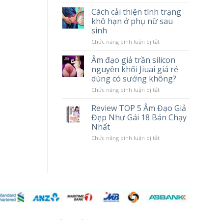
tác
Chày
Cách cải thiện tình trạng
hại
Rung
khô hạn ở phụ nữ sau
khi
Massage
sử
Cao
sinh
dụng
Cấp
Popper
LILO
ở
Chức năng bình luận bị tắt
10
Cách
Chế
cải
Âm đạo giả trần silicon
Độ
thiện
nguyên khối Jiuai giá rẻ
Rung
tình
trạng
dùng có sướng không?
khô
hạn
ở
Chức năng bình luận bị tắt
ở
Âm
phụ
đạo
Review TOP 5 Âm Đạo Giả
nữ
giả
Đẹp Như Gái 18 Bán Chạy
sau
trần
sinh
silicon
Nhất
nguyên
khối
ở
Chức năng bình luận bị tắt
Jiuai
Review
giá
TOP
rẻ
5
dùng
Âm
có
Đạo
sướng
Giả
không?
Đẹp
Như
Gái
18
Bán
Chạy