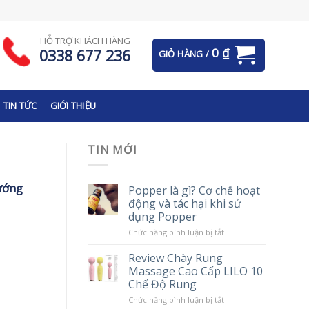
HỖ TRỢ KHÁCH HÀNG
0
₫
0338 677 236
GIỎ HÀNG /
TIN TỨC
GIỚI THIỆU
TIN MỚI
sướng
Popper là gì? Cơ chế hoạt
động và tác hại khi sử
dụng Popper
ở
Chức năng bình luận bị tắt
Popper
là
Review Chày Rung
gì?
Massage Cao Cấp LILO 10
Cơ
chế
Chế Độ Rung
hoạt
động
ở
Chức năng bình luận bị tắt
và
Review