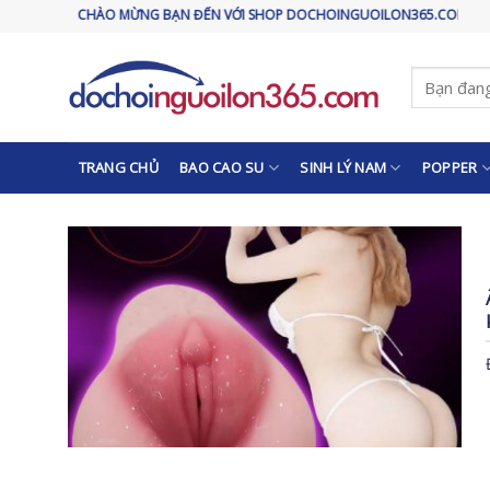
Skip
CHÀO MỪNG BẠN ĐẾN VỚI SHOP DOCHOINGUOILON365.COM
to
content
Tìm
kiếm:
TRANG CHỦ
BAO CAO SU
SINH LÝ NAM
POPPER