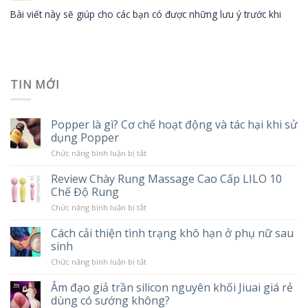
Bài viết này sẽ giúp cho các bạn có được những lưu ý trước khi
TIN MỚI
Popper là gì? Cơ chế hoạt động và tác hại khi sử
dụng Popper
ở
Chức năng bình luận bị tắt
Popper
là
Review Chày Rung Massage Cao Cấp LILO 10
gì?
Chế Độ Rung
Cơ
chế
ở
Chức năng bình luận bị tắt
hoạt
Review
động
Chày
và
Cách cải thiện tình trạng khô hạn ở phụ nữ sau
Rung
tác
sinh
Massage
hại
Cao
khi
ở
Chức năng bình luận bị tắt
Cấp
sử
Cách
LILO
dụng
cải
10
Âm đạo giả trần silicon nguyên khối Jiuai giá rẻ
Popper
thiện
Chế
dùng có sướng không?
tình
Độ