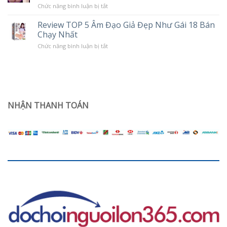
trạng
Rung
ở
Chức năng bình luận bị tắt
khô
Âm
hạn
đạo
ở
Review TOP 5 Âm Đạo Giả Đẹp Như Gái 18 Bán
giả
phụ
Chạy Nhất
trần
nữ
silicon
sau
ở
Chức năng bình luận bị tắt
nguyên
sinh
Review
khối
TOP
Jiuai
5
giá
Âm
rẻ
Đạo
dùng
Giả
có
Đẹp
sướng
Như
NHẬN THANH TOÁN
không?
Gái
18
Bán
Chạy
Nhất