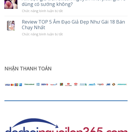
Chế
dùng có sướng không?
tình
Độ
trạng
Rung
ở
Chức năng bình luận bị tắt
khô
Âm
hạn
đạo
ở
Review TOP 5 Âm Đạo Giả Đẹp Như Gái 18 Bán
giả
phụ
Chạy Nhất
trần
nữ
silicon
sau
ở
Chức năng bình luận bị tắt
nguyên
sinh
Review
khối
TOP
Jiuai
5
giá
Âm
rẻ
Đạo
dùng
Giả
có
Đẹp
sướng
Như
NHẬN THANH TOÁN
không?
Gái
18
Bán
Chạy
Nhất