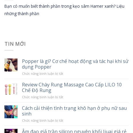
Bạn có muốn biết thành phần trong kẹo sâm Hamer xanh? Liệu
những thành phần
TIN MỚI
Popper là gì? Cơ chế hoạt động và tác hại khi sử
dụng Popper
ở
Chức năng bình luận bị tắt
Popper
là
Review Chày Rung Massage Cao Cấp LILO 10
gì?
Chế Độ Rung
Cơ
chế
ở
Chức năng bình luận bị tắt
hoạt
Review
động
Chày
và
Cách cải thiện tình trạng khô hạn ở phụ nữ sau
Rung
tác
sinh
Massage
hại
Cao
khi
ở
Chức năng bình luận bị tắt
Cấp
sử
Cách
LILO
dụng
cải
10
Âm đạo giả trần silicon nguyên khối Jiuai giá rẻ
Popper
thiện