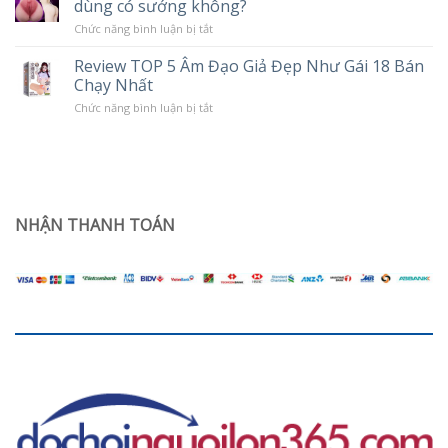
dùng có sướng không?
tình
Độ
trạng
Rung
ở
Chức năng bình luận bị tắt
khô
Âm
hạn
đạo
ở
Review TOP 5 Âm Đạo Giả Đẹp Như Gái 18 Bán
giả
phụ
Chạy Nhất
trần
nữ
silicon
sau
ở
Chức năng bình luận bị tắt
nguyên
sinh
Review
khối
TOP
Jiuai
5
giá
Âm
rẻ
Đạo
dùng
Giả
có
Đẹp
sướng
Như
NHẬN THANH TOÁN
không?
Gái
18
Bán
Chạy
Nhất