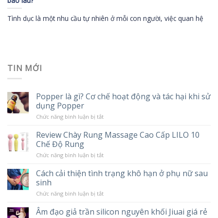
bao lâu?
Tình dục là một nhu cầu tự nhiên ở mỗi con người, việc quan hệ
TIN MỚI
Popper là gì? Cơ chế hoạt động và tác hại khi sử
dụng Popper
ở
Chức năng bình luận bị tắt
Popper
là
Review Chày Rung Massage Cao Cấp LILO 10
gì?
Chế Độ Rung
Cơ
chế
ở
Chức năng bình luận bị tắt
hoạt
Review
động
Chày
và
Cách cải thiện tình trạng khô hạn ở phụ nữ sau
Rung
tác
sinh
Massage
hại
Cao
khi
ở
Chức năng bình luận bị tắt
Cấp
sử
Cách
LILO
dụng
cải
10
Âm đạo giả trần silicon nguyên khối Jiuai giá rẻ
Popper
thiện
Chế