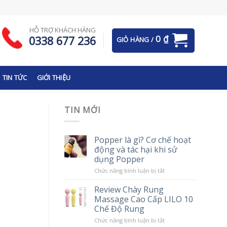
HỖ TRỢ KHÁCH HÀNG
0
₫
0338 677 236
GIỎ HÀNG /
TIN TỨC
GIỚI THIỆU
TIN MỚI
Popper là gì? Cơ chế hoạt
động và tác hại khi sử
dụng Popper
ở
Chức năng bình luận bị tắt
Popper
là
Review Chày Rung
gì?
Massage Cao Cấp LILO 10
Cơ
chế
Chế Độ Rung
hoạt
động
ở
Chức năng bình luận bị tắt
và
Review