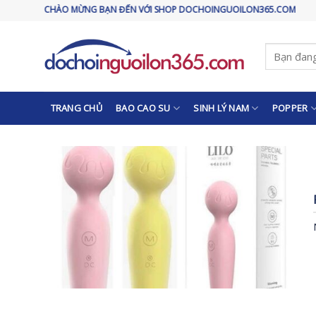
Skip
CHÀO MỪNG BẠN ĐẾN VỚI SHOP DOCHOINGUOILON365.COM
to
content
Tìm
kiếm:
TRANG CHỦ
BAO CAO SU
SINH LÝ NAM
POPPER