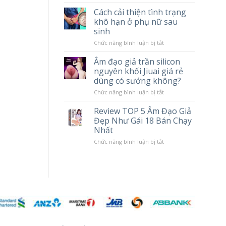
tác
Chày
Cách cải thiện tình trạng
hại
Rung
khô hạn ở phụ nữ sau
khi
Massage
sử
Cao
sinh
dụng
Cấp
Popper
LILO
ở
Chức năng bình luận bị tắt
10
Cách
Chế
cải
Âm đạo giả trần silicon
Độ
thiện
nguyên khối Jiuai giá rẻ
Rung
tình
trạng
dùng có sướng không?
khô
hạn
ở
Chức năng bình luận bị tắt
ở
Âm
phụ
đạo
Review TOP 5 Âm Đạo Giả
nữ
giả
Đẹp Như Gái 18 Bán Chạy
sau
trần
sinh
silicon
Nhất
nguyên
khối
ở
Chức năng bình luận bị tắt
Jiuai
Review
giá
TOP
rẻ
5
dùng
Âm
có
Đạo
sướng
Giả
không?
Đẹp
Như
Gái
18
Bán
Chạy