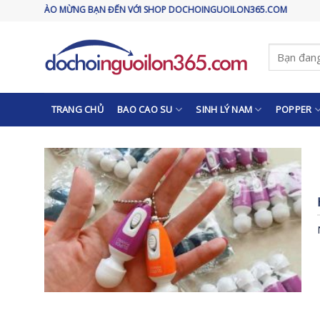
Skip
CHÀO MỪNG BẠN ĐẾN VỚI SHOP DOCHOINGUOILON365.COM
to
content
Tìm
kiếm:
TRANG CHỦ
BAO CAO SU
SINH LÝ NAM
POPPER