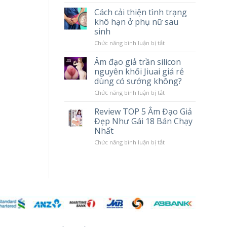
tác
Chày
Cách cải thiện tình trạng
hại
Rung
khô hạn ở phụ nữ sau
khi
Massage
sử
Cao
sinh
dụng
Cấp
Popper
LILO
ở
Chức năng bình luận bị tắt
10
Cách
Chế
cải
Âm đạo giả trần silicon
Độ
thiện
nguyên khối Jiuai giá rẻ
Rung
tình
trạng
dùng có sướng không?
khô
hạn
ở
Chức năng bình luận bị tắt
ở
Âm
phụ
đạo
Review TOP 5 Âm Đạo Giả
nữ
giả
Đẹp Như Gái 18 Bán Chạy
sau
trần
sinh
silicon
Nhất
nguyên
khối
ở
Chức năng bình luận bị tắt
Jiuai
Review
giá
TOP
rẻ
5
dùng
Âm
có
Đạo
sướng
Giả
không?
Đẹp
Như
Gái
18
Bán
Chạy