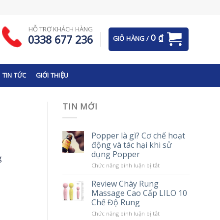
HỖ TRỢ KHÁCH HÀNG
0
₫
0338 677 236
GIỎ HÀNG /
TIN TỨC
GIỚI THIỆU
TIN MỚI
Popper là gì? Cơ chế hoạt
động và tác hại khi sử
dụng Popper
g
ở
Chức năng bình luận bị tắt
Popper
là
Review Chày Rung
gì?
Massage Cao Cấp LILO 10
Cơ
chế
Chế Độ Rung
hoạt
động
ở
Chức năng bình luận bị tắt
và
Review