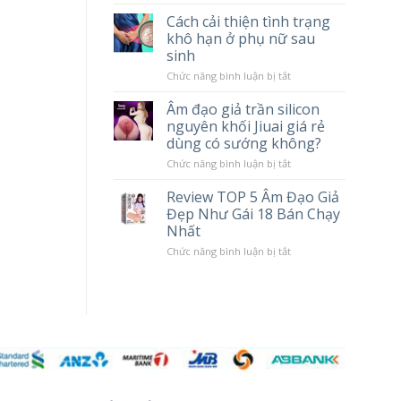
tác
Chày
Cách cải thiện tình trạng
hại
Rung
khô hạn ở phụ nữ sau
khi
Massage
sử
Cao
sinh
dụng
Cấp
Popper
LILO
ở
Chức năng bình luận bị tắt
10
Cách
Chế
cải
Âm đạo giả trần silicon
Độ
thiện
nguyên khối Jiuai giá rẻ
Rung
tình
trạng
dùng có sướng không?
khô
hạn
ở
Chức năng bình luận bị tắt
ở
Âm
phụ
đạo
Review TOP 5 Âm Đạo Giả
nữ
giả
Đẹp Như Gái 18 Bán Chạy
sau
trần
sinh
silicon
Nhất
nguyên
khối
ở
Chức năng bình luận bị tắt
Jiuai
Review
giá
TOP
rẻ
5
dùng
Âm
có
Đạo
sướng
Giả
không?
Đẹp
Như
Gái
18
Bán
Chạy