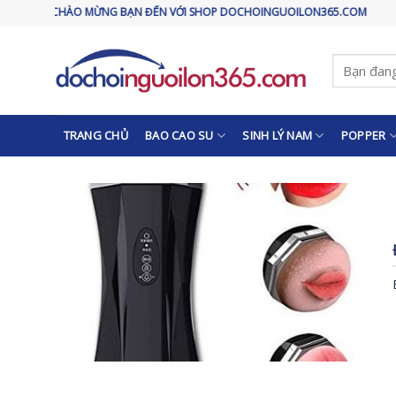
Skip
CHÀO MỪNG BẠN ĐẾN VỚI SHOP DOCHOINGUOILON365.COM
to
content
Tìm
kiếm:
TRANG CHỦ
BAO CAO SU
SINH LÝ NAM
POPPER