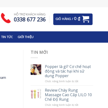
HỖ TRỢ KHÁCH HÀNG
0
₫
0338 677 236
GIỎ HÀNG /
TIN TỨC
GIỚI THIỆU
TIN MỚI
Popper là gì? Cơ chế hoạt
động và tác hại khi sử
dụng Popper
 nam
ở
Chức năng bình luận bị tắt
Popper
là
Review Chày Rung
gì?
Massage Cao Cấp LILO 10
Cơ
chế
Chế Độ Rung
hoạt
động
ở
Chức năng bình luận bị tắt
và
Review