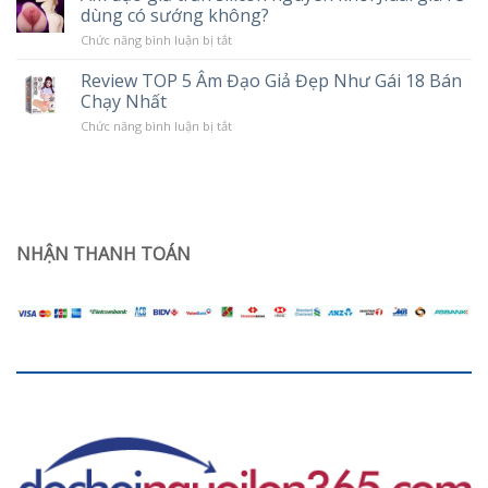
Chế
dùng có sướng không?
tình
Độ
trạng
Rung
ở
Chức năng bình luận bị tắt
khô
Âm
hạn
đạo
ở
Review TOP 5 Âm Đạo Giả Đẹp Như Gái 18 Bán
giả
phụ
Chạy Nhất
trần
nữ
silicon
sau
ở
Chức năng bình luận bị tắt
nguyên
sinh
Review
khối
TOP
Jiuai
5
giá
Âm
rẻ
Đạo
dùng
Giả
có
Đẹp
sướng
Như
NHẬN THANH TOÁN
không?
Gái
18
Bán
Chạy
Nhất