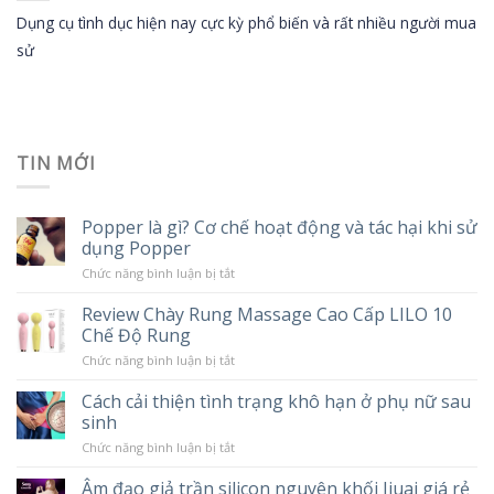
Dụng cụ tình dục hiện nay cực kỳ phổ biến và rất nhiều người mua
sử
TIN MỚI
Popper là gì? Cơ chế hoạt động và tác hại khi sử
dụng Popper
ở
Chức năng bình luận bị tắt
Popper
là
Review Chày Rung Massage Cao Cấp LILO 10
gì?
Chế Độ Rung
Cơ
chế
ở
Chức năng bình luận bị tắt
hoạt
Review
động
Chày
và
Cách cải thiện tình trạng khô hạn ở phụ nữ sau
Rung
tác
sinh
Massage
hại
Cao
khi
ở
Chức năng bình luận bị tắt
Cấp
sử
Cách
LILO
dụng
cải
10
Âm đạo giả trần silicon nguyên khối Jiuai giá rẻ
Popper
thiện