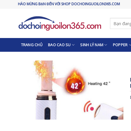
Skip
CHÀO MỪNG BẠN ĐẾN VỚI SHOP DOCHOINGUOILON365.COM
to
content
Tìm
kiếm:
TRANG CHỦ
BAO CAO SU
SINH LÝ NAM
POPPER