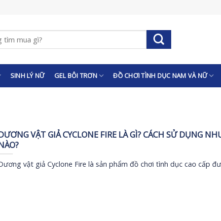
SINH LÝ NỮ
GEL BÔI TRƠN
ĐỒ CHƠI TÌNH DỤC NAM VÀ NỮ
DƯƠNG VẬT GIẢ CYCLONE FIRE LÀ GÌ? CÁCH SỬ DỤNG NH
NÀO?
Dương vật giả Cyclone Fire là sản phẩm đồ chơi tình dục cao cấp đư