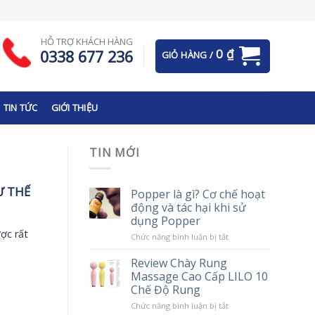
HỖ TRỢ KHÁCH HÀNG
0
₫
0338 677 236
GIỎ HÀNG /
TIN TỨC
GIỚI THIỆU
TIN MỚI
Ư THẾ
Popper là gì? Cơ chế hoạt
động và tác hại khi sử
dụng Popper
ợc rất
ở
Chức năng bình luận bị tắt
Popper
là
Review Chày Rung
gì?
Massage Cao Cấp LILO 10
Cơ
chế
Chế Độ Rung
hoạt
động
ở
Chức năng bình luận bị tắt
và
Review