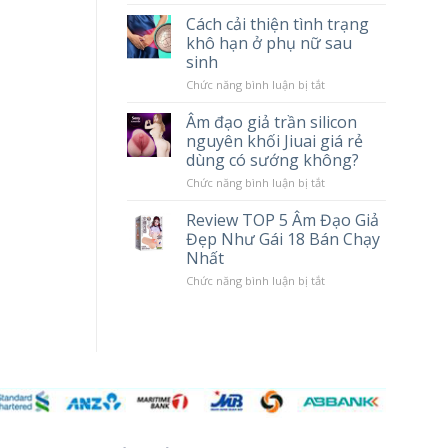
tác
Chày
Cách cải thiện tình trạng
hại
Rung
khô hạn ở phụ nữ sau
khi
Massage
sử
Cao
sinh
dụng
Cấp
Popper
LILO
ở
Chức năng bình luận bị tắt
10
Cách
Chế
cải
Âm đạo giả trần silicon
Độ
thiện
nguyên khối Jiuai giá rẻ
Rung
tình
trạng
dùng có sướng không?
khô
hạn
ở
Chức năng bình luận bị tắt
ở
Âm
phụ
đạo
Review TOP 5 Âm Đạo Giả
nữ
giả
Đẹp Như Gái 18 Bán Chạy
sau
trần
sinh
silicon
Nhất
nguyên
khối
ở
Chức năng bình luận bị tắt
Jiuai
Review
giá
TOP
rẻ
5
dùng
Âm
có
Đạo
sướng
Giả
không?
Đẹp
Như
Gái
18
Bán
Chạy