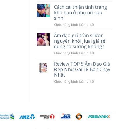
tác
Chày
Cách cải thiện tình trạng
hại
Rung
khô hạn ở phụ nữ sau
khi
Massage
sử
Cao
sinh
dụng
Cấp
Popper
LILO
ở
Chức năng bình luận bị tắt
10
Cách
Chế
cải
Âm đạo giả trần silicon
Độ
thiện
nguyên khối Jiuai giá rẻ
Rung
tình
trạng
dùng có sướng không?
khô
hạn
ở
Chức năng bình luận bị tắt
ở
Âm
phụ
đạo
Review TOP 5 Âm Đạo Giả
nữ
giả
Đẹp Như Gái 18 Bán Chạy
sau
trần
sinh
silicon
Nhất
nguyên
khối
ở
Chức năng bình luận bị tắt
Jiuai
Review
giá
TOP
rẻ
5
dùng
Âm
có
Đạo
sướng
Giả
không?
Đẹp
Như
Gái
18
Bán
Chạy