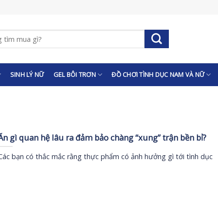
SINH LÝ NỮ
GEL BÔI TRƠN
ĐỒ CHƠI TÌNH DỤC NAM VÀ NỮ
Ăn gì quan hệ lâu ra đảm bảo chàng “xung” trận bền bỉ?
Các bạn có thắc mắc rằng thực phẩm có ảnh hưởng gì tới tình dục