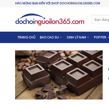
Skip
CHÀO MỪNG BẠN ĐẾN VỚI SHOP DOCHOINGUOILON365.COM
to
content
Tìm
kiếm:
TRANG CHỦ
BAO CAO SU
SINH LÝ NAM
POPPER