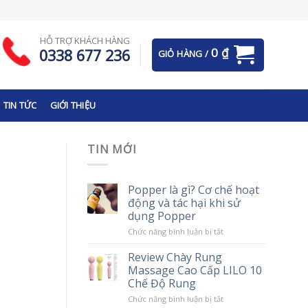
HỖ TRỢ KHÁCH HÀNG
0
₫
0338 677 236
GIỎ HÀNG /
TIN TỨC
GIỚI THIỆU
TIN MỚI
Popper là gì? Cơ chế hoạt
động và tác hại khi sử
dụng Popper
ở
Chức năng bình luận bị tắt
Popper
là
Review Chày Rung
gì?
Massage Cao Cấp LILO 10
Cơ
chế
Chế Độ Rung
hoạt
động
ở
Chức năng bình luận bị tắt
và
Review