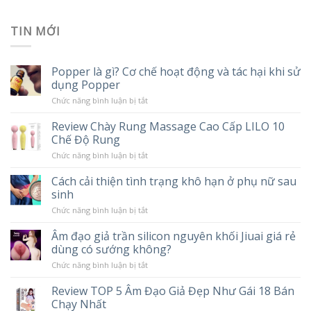
TIN MỚI
Popper là gì? Cơ chế hoạt động và tác hại khi sử
dụng Popper
ở
Chức năng bình luận bị tắt
Popper
là
Review Chày Rung Massage Cao Cấp LILO 10
gì?
Chế Độ Rung
Cơ
chế
ở
Chức năng bình luận bị tắt
hoạt
Review
động
Chày
và
Cách cải thiện tình trạng khô hạn ở phụ nữ sau
Rung
tác
sinh
Massage
hại
Cao
khi
ở
Chức năng bình luận bị tắt
Cấp
sử
Cách
LILO
dụng
cải
10
Âm đạo giả trần silicon nguyên khối Jiuai giá rẻ
Popper
thiện
Chế
dùng có sướng không?
tình
Độ
trạng
Rung
ở
Chức năng bình luận bị tắt
khô
Âm
hạn
đạo
ở
Review TOP 5 Âm Đạo Giả Đẹp Như Gái 18 Bán
giả
phụ
Chạy Nhất
trần
nữ