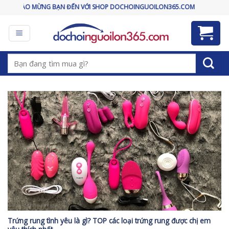
Skip
CHÀO MỪNG BẠN ĐẾN VỚI SHOP DOCHOINGUOILON365.COM
to
content
Tìm
kiếm:
Trứng rung tình yêu là gì? TOP các loại trứng rung được chị em