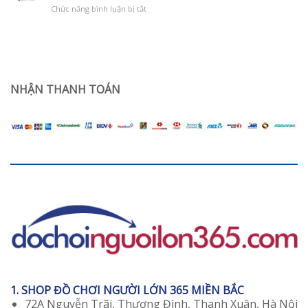
silicon
sau
ở
Chức năng bình luận bị tắt
nguyên
sinh
Review
khối
TOP
Jiuai
5
giá
Âm
rẻ
Đạo
dùng
Giả
có
Đẹp
sướng
Như
NHẬN THANH TOÁN
không?
Gái
18
Bán
Chạy
Nhất
1. SHOP ĐỒ CHƠI NGƯỜI LỚN 365 MIỀN BẮC
72A Nguyễn Trãi, Thượng Đình, Thanh Xuân, Hà Nội