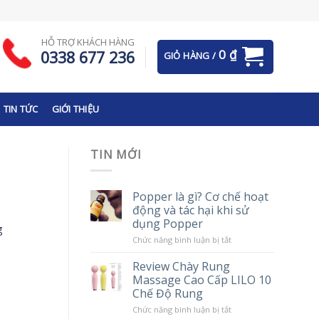
HỖ TRỢ KHÁCH HÀNG
0
₫
0338 677 236
GIỎ HÀNG /
TIN TỨC
GIỚI THIỆU
TIN MỚI
Popper là gì? Cơ chế hoạt
động và tác hại khi sử
dụng Popper
g
ở
Chức năng bình luận bị tắt
Popper
là
Review Chày Rung
gì?
Massage Cao Cấp LILO 10
Cơ
chế
Chế Độ Rung
hoạt
động
ở
Chức năng bình luận bị tắt
và
Review