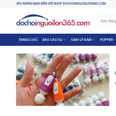
Skip
CHÀO MỪNG BẠN ĐẾN VỚI SHOP DOCHOINGUOILON365.COM
to
content
Tìm
kiếm:
TRANG CHỦ
BAO CAO SU
SINH LÝ NAM
POPPER