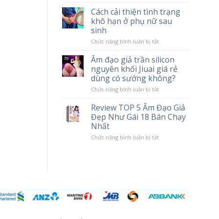
tác
Chày
Cách cải thiện tình trạng
hại
Rung
khô hạn ở phụ nữ sau
khi
Massage
sử
Cao
sinh
dụng
Cấp
Popper
LILO
ở
Chức năng bình luận bị tắt
10
Cách
Chế
cải
Âm đạo giả trần silicon
Độ
thiện
nguyên khối Jiuai giá rẻ
Rung
tình
trạng
dùng có sướng không?
khô
hạn
ở
Chức năng bình luận bị tắt
ở
Âm
phụ
đạo
Review TOP 5 Âm Đạo Giả
nữ
giả
Đẹp Như Gái 18 Bán Chạy
sau
trần
sinh
silicon
Nhất
nguyên
khối
ở
Chức năng bình luận bị tắt
Jiuai
Review
giá
TOP
rẻ
5
dùng
Âm
có
Đạo
sướng
Giả
không?
Đẹp
Như
Gái
18
Bán
Chạy