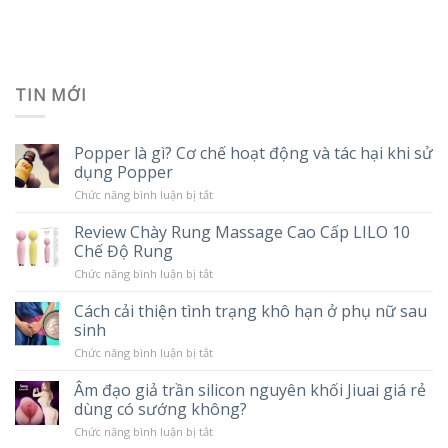
TIN MỚI
Popper là gì? Cơ chế hoạt động và tác hại khi sử
dụng Popper
ở
Chức năng bình luận bị tắt
Popper
là
Review Chày Rung Massage Cao Cấp LILO 10
gì?
Chế Độ Rung
Cơ
chế
ở
Chức năng bình luận bị tắt
hoạt
Review
động
Chày
và
Cách cải thiện tình trạng khô hạn ở phụ nữ sau
Rung
tác
sinh
Massage
hại
Cao
khi
ở
Chức năng bình luận bị tắt
Cấp
sử
Cách
LILO
dụng
cải
10
Âm đạo giả trần silicon nguyên khối Jiuai giá rẻ
Popper
thiện
Chế
dùng có sướng không?
tình
Độ
trạng
Rung
ở
Chức năng bình luận bị tắt
khô
Âm