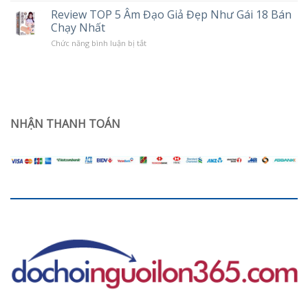
hạn
đạo
ở
Review TOP 5 Âm Đạo Giả Đẹp Như Gái 18 Bán
giả
phụ
Chạy Nhất
trần
nữ
silicon
sau
ở
Chức năng bình luận bị tắt
nguyên
sinh
Review
khối
TOP
Jiuai
5
giá
Âm
rẻ
Đạo
dùng
Giả
có
Đẹp
sướng
Như
NHẬN THANH TOÁN
không?
Gái
18
Bán
Chạy
Nhất