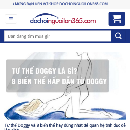
Skip
CHÀO MỪNG BẠN ĐẾN VỚI SHOP DOCHOINGUOILON365.COM
to
content
Tìm
kiếm:
Tư thế Doggy và 8 biến thể hay dùng nhất để quan hệ tình dục dễ