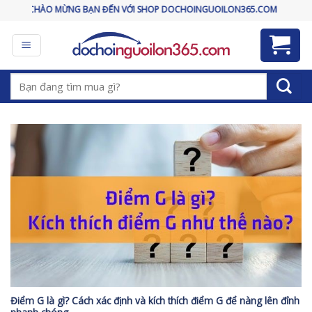
Skip
CHÀO MỪNG BẠN ĐẾN VỚI SHOP DOCHOINGUOILON365.COM
to
content
Tìm
kiếm:
Điểm G là gì? Cách xác định và kích thích điểm G để nàng lên đỉnh