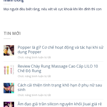
nhanh chóng
Mọi người đều biết rằng, nếu xét về cực khoái khi lên đỉnh thì con
TIN MỚI
Popper là gì? Cơ chế hoạt động và tác hại khi sử
dụng Popper
ở
Chức năng bình luận bị tắt
Popper
là
Review Chày Rung Massage Cao Cấp LILO 10
gì?
Chế Độ Rung
Cơ
chế
ở
Chức năng bình luận bị tắt
hoạt
Review
động
Chày
và
Cách cải thiện tình trạng khô hạn ở phụ nữ sau
Rung
tác
sinh
Massage
hại
Cao
khi
ở
Chức năng bình luận bị tắt
Cấp
sử
Cách
LILO
dụng
cải
10
Âm đạo giả trần silicon nguyên khối Jiuai giá rẻ
Popper
thiện
Chế