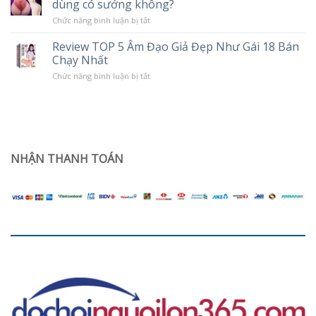
dùng có sướng không?
tình
Độ
trạng
Rung
ở
Chức năng bình luận bị tắt
khô
Âm
hạn
đạo
ở
Review TOP 5 Âm Đạo Giả Đẹp Như Gái 18 Bán
giả
phụ
Chạy Nhất
trần
nữ
silicon
sau
ở
Chức năng bình luận bị tắt
nguyên
sinh
Review
khối
TOP
Jiuai
5
giá
Âm
rẻ
Đạo
dùng
Giả
có
Đẹp
sướng
Như
NHẬN THANH TOÁN
không?
Gái
18
Bán
Chạy
Nhất