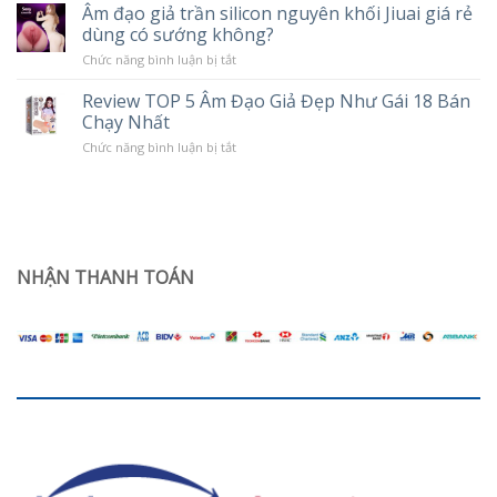
cải
10
Âm đạo giả trần silicon nguyên khối Jiuai giá rẻ
Popper
thiện
Chế
dùng có sướng không?
tình
Độ
trạng
Rung
ở
Chức năng bình luận bị tắt
khô
Âm
hạn
đạo
ở
Review TOP 5 Âm Đạo Giả Đẹp Như Gái 18 Bán
giả
phụ
Chạy Nhất
trần
nữ
silicon
sau
ở
Chức năng bình luận bị tắt
nguyên
sinh
Review
khối
TOP
Jiuai
5
giá
Âm
rẻ
Đạo
dùng
Giả
có
Đẹp
sướng
Như
NHẬN THANH TOÁN
không?
Gái
18
Bán
Chạy
Nhất