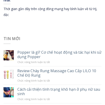
nhất
Thời gian gần đây trên cộng đồng mạng hay bình luận về từ HJ,
đặc
TIN MỚI
Popper là gì? Cơ chế hoạt động và tác hại khi sử
dụng Popper
ở
Chức năng bình luận bị tắt
Popper
là
Review Chày Rung Massage Cao Cấp LILO 10
gì?
Chế Độ Rung
Cơ
chế
ở
Chức năng bình luận bị tắt
hoạt
Review
động
Chày
và
Cách cải thiện tình trạng khô hạn ở phụ nữ sau
Rung
tác
sinh
Massage
hại
Cao
khi
ở
Chức năng bình luận bị tắt
Cấp
sử
Cách
LILO
dụng