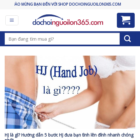
Skip
CHÀO MỪNG BẠN ĐẾN VỚI SHOP DOCHOINGUOILON365.COM
to
content
Tìm
kiếm:
HJ là gì? Hướng dẫn 5 bước HJ đưa bạn tình lên đỉnh nhanh chóng